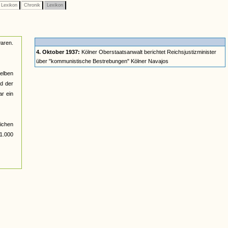
Lexikon
Chronik
Lexikon
aren.
4. Oktober 1937:
Kölner Oberstaatsanwalt berichtet Reichsjustizminister
über "kommunistische Bestrebungen" Kölner Navajos
elben
d der
ar ein
ichen
1.000