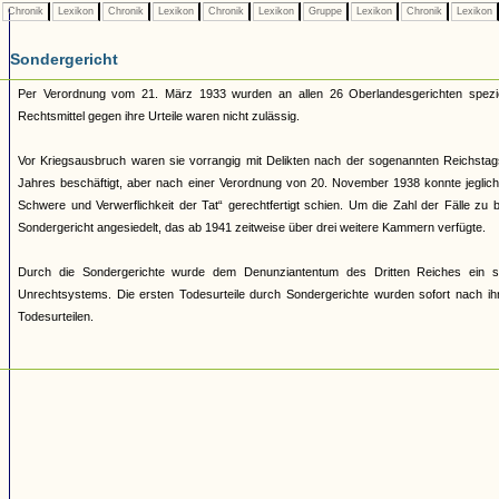
Chronik
Lexikon
Chronik
Lexikon
Chronik
Lexikon
Gruppe
Lexikon
Chronik
Lexikon
Sondergericht
Per Verordnung vom 21. März 1933 wurden an allen 26 Oberlandesgerichten speziel
Rechtsmittel gegen ihre Urteile waren nicht zulässig.
Vor Kriegsausbruch waren sie vorrangig mit Delikten nach der sogenannten Reichs
Jahres beschäftigt, aber nach einer Verordnung von 20. November 1938 konnte jeglic
Schwere und Verwerflichkeit der Tat“ gerechtfertigt schien. Um die Zahl der Fälle zu
Sondergericht angesiedelt, das ab 1941 zeitweise über drei weitere Kammern verfügte.
Durch die Sondergerichte wurde dem Denunziantentum des Dritten Reiches ein schei
Unrechtsystems. Die ersten Todesurteile durch Sondergerichte wurden sofort nach i
Todesurteilen.