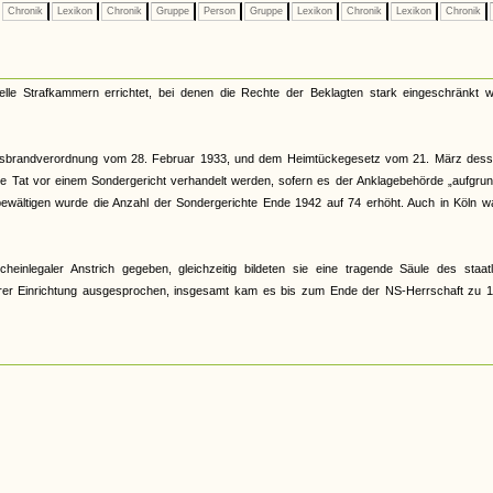
Chronik
Lexikon
Chronik
Gruppe
Person
Gruppe
Lexikon
Chronik
Lexikon
Chronik
le Strafkammern errichtet, bei denen die Rechte der Beklagten stark eingeschränkt w
tagsbrandverordnung vom 28. Februar 1933, und dem Heimtückegesetz vom 21. März dess
he Tat vor einem Sondergericht verhandelt werden, sofern es der Anklagebehörde „aufgrun
 bewältigen wurde die Anzahl der Sondergerichte Ende 1942 auf 74 erhöht. Auch in Köln w
nlegaler Anstrich gegeben, gleichzeitig bildeten sie eine tragende Säule des staatl
hrer Einrichtung ausgesprochen, insgesamt kam es bis zum Ende der NS-Herrschaft zu 1