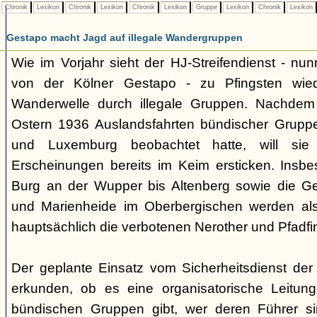
Chronik
Lexikon
Chronik
Lexikon
Chronik
Lexikon
Gruppe
Lexikon
Chronik
Lexikon
Gestapo macht Jagd auf illegale Wandergruppen
Wie im Vorjahr sieht der HJ-Streifendienst - nunm
von der Kölner Gestapo - zu Pfingsten wie
Wanderwelle durch illegale Gruppen. Nachdem
Ostern 1936 Auslandsfahrten bündischer Gruppe
und Luxemburg beobachtet hatte, will sie 
Erscheinungen bereits im Keim ersticken. Insb
Burg an der Wupper bis Altenberg sowie die
und Marienheide im Oberbergischen werden als
hauptsächlich die verbotenen Nerother und Pfadfin
Der geplante Einsatz vom Sicherheitsdienst der 
erkunden, ob es eine organisatorische Leitung
bündischen Gruppen gibt, wer deren Führer s