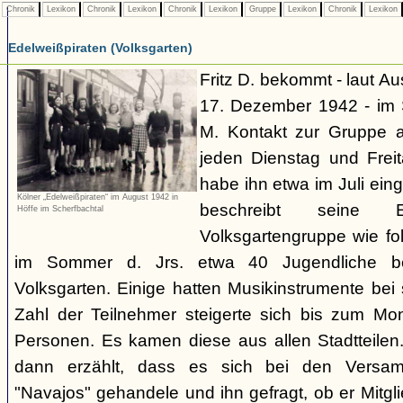
Chronik
Lexikon
Chronik
Lexikon
Chronik
Lexikon
Gruppe
Lexikon
Chronik
Lexikon
Edelweißpiraten (Volksgarten)
Fritz D. bekommt - laut A
17. Dezember 1942 - im
M. Kontakt zur Gruppe 
jeden Dienstag und Frei
habe ihn etwa im Juli ei
Kölner „Edelweißpiraten“ im August 1942 in
beschreibt seine 
Höffe im Scherfbachtal
Volksgartengruppe wie fo
im Sommer d. Jrs. etwa 40 Jugendliche bei
Volksgarten. Einige hatten Musikinstrumente bei
Zahl der Teilnehmer steigerte sich bis zum Mo
Personen. Es kamen diese aus allen Stadtteilen
dann erzählt, dass es sich bei den Versa
"Navajos" gehandele und ihn gefragt, ob er Mitgl