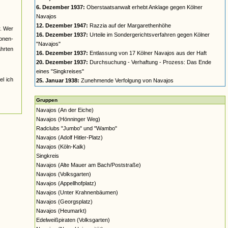
6. Dezember 1937:
Oberstaatsanwalt erhebt Anklage gegen Kölner
Navajos
12. Dezember 1947:
Razzia auf der Margarethenhöhe
r. Wer
16. Dezember 1937:
Urteile im Sondergerichtsverfahren gegen Kölner
nonen-
"Navajos"
ahrten
16. Dezember 1937:
Entlassung von 17 Kölner Navajos aus der Haft
20. Dezember 1937:
Durchsuchung - Verhaftung - Prozess: Das Ende
eines "Singkreises"
el ich
25. Januar 1938:
Zunehmende Verfolgung von Navajos
Gruppen
Navajos (An der Eiche)
Navajos (Hönninger Weg)
Radclubs "Jumbo" und "Wambo"
Navajos (Adolf Hitler-Platz)
Navajos (Köln-Kalk)
Singkreis
Navajos (Alte Mauer am Bach/Poststraße)
Navajos (Volksgarten)
Navajos (Appellhofplatz)
Navajos (Unter Krahnenbäumen)
Navajos (Georgsplatz)
Navajos (Heumarkt)
Edelweißpiraten (Volksgarten)