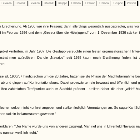
Lexikon
Chronik
Lexikon
Chronik
Gruppe
Chronik
Lexikon
Chronik
Gruppe
Person
n Erscheinung. Ab 1936 war ihre Präsenz dann allerdings wesentlich ausgeprägter, was vor
nd im Februar 1936 und dem „Gesetz über die Hitlerjugend“ vom 1. Dezember 1936 stärker 
ebiet verteilten, im Jahr 1937. Die Gestapo versuchte einen festen organisatorischen Hinte
Festnahmen aufzulösen. Da die „Navajos“ seit 1938 kaum noch Erwähnung finden, ist 
nte.
eise alt. 1936/37 häufig schon um die 20 Jahre, hatten sie die Phase der Machtübernahme b
d ab und gingen auf Konfrontationskurs. Dabei provozierten sie bewusst und öffentlich und 
re zahlreichen Treffpunkte auch im Stadtbild präsent - stellten daher die eher „wilde“ Va
ochen selbst nicht konkret angeben und stellten lediglich Vermutungen an. So sagte Karl Sc
ass sei ein Indianerstamm gewesen."
erklären. "Der Name wurde uns von anderen zugelegt. Man rief uns in Ehrenfeld Navajos na
nannte, weiß ich nicht."