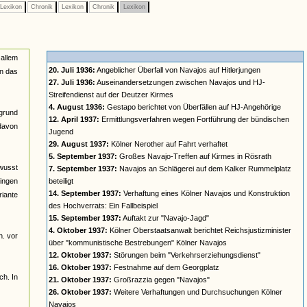
Lexikon
Chronik
Lexikon
Chronik
Lexikon
 allem
20. Juli 1936:
Angeblicher Überfall von Navajos auf Hitlerjungen
in das
27. Juli 1936:
Auseinandersetzungen zwischen Navajos und HJ-
Streifendienst auf der Deutzer Kirmes
4. August 1936:
Gestapo berichtet von Überfällen auf HJ-Angehörige
rgrund
12. April 1937:
Ermittlungsverfahren wegen Fortführung der bündischen
davon
Jugend
29. August 1937:
Kölner Nerother auf Fahrt verhaftet
5. September 1937:
Großes Navajo-Treffen auf Kirmes in Rösrath
ewusst
7. September 1937:
Navajos an Schlägerei auf dem Kalker Rummelplatz
gingen
beteiligt
14. September 1937:
Verhaftung eines Kölner Navajos und Konstruktion
riante
des Hochverrats: Ein Fallbeispiel
15. September 1937:
Auftakt zur "Navajo-Jagd"
4. Oktober 1937:
Kölner Oberstaatsanwalt berichtet Reichsjustizminister
h. vor
über "kommunistische Bestrebungen" Kölner Navajos
12. Oktober 1937:
Störungen beim "Verkehrserziehungsdienst"
16. Oktober 1937:
Festnahme auf dem Georgplatz
ch. In
21. Oktober 1937:
Großrazzia gegen "Navajos"
26. Oktober 1937:
Weitere Verhaftungen und Durchsuchungen Kölner
Navajos