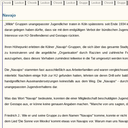
Chronik
Lexikon
Chronik
Lexikon
Chronik
Lexikon
Gruppe
Lexikon
Chronik
Gruppe
Navajo
„Wilde“ Gruppen unangepasster Jugendlicher traten in Köln spätestens seit Ende 1934 i
daran gelegen haben dürfte, dass sie mit dem endgültigen Verbot der bündischen Juge
Interesse von HJ-Streifendienst und Gestapo rückten.
Ihren Höhepunkt erlebten die Kölner „Navajo“-Gruppen, die sich über das gesamte Stadtg
zu konstruieren und die angebliche „Organisation“ durch Razzien und zahlreiche 
auszugehen, dass dieses Vorhaben zumindest teilweise in die Tat umgesetzt werden kon
Die „Navajos“ stammten fast ausschließlich aus Arbeiterfamilien und waren vergleichsw
miterlebt: Nachdem einige früh zur HJ gefunden hatten, lehnten sie deren Drill sehr bal
handgreiflichen Auseinandersetzungen keinesfalls aus dem Weg. Die „Navajos“ - durch ih
unangepassten Jugendverhaltens dar.
Was das Wort "Navajo" bedeutete, konnten die einer Mitgliedschaft beschuldigten Jugendl
der Gestapo aus, er könne keine genauen Angaben machen. "Manche von uns sagten, d
Friedrich J.: Wie er und seine Gruppe zu dem Namen "Navajos" komme, konnte er nicht 
dem Lied 'Die Sonne von Mexiko' kommt etwas von Navajos vor. Warum man uns Navajos 