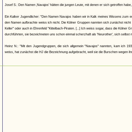
Josef S.: Den Namen ‚Navajos' hätten die jungen Leute, mit denen er sich getroffen h
Ein Kalker Jugendlicher: "Den Namen Navajos haben wir in Kalk meines Wissens zum erst
den Namen aufbrachte weiss ich nicht. Die Kölner Gruppen nannten sich zunächst nicht
Keller" oder auch in Ehrenfeld "Kittelbach-Piraten. [...] Ich weiss sogar, dass die Kölner
durchführten, sie bezeichneten uns schon einmal scherzhaft als 'Neurother', sich selbst 
Heinz N.: "Mit den Jugendgruppen, die sich allgemein "Navajos" nannten, kam ich 193
weiss, hat zunächst die HJ die Bezeichnung aufgebracht, weil sie die Burschen wegen ihrer