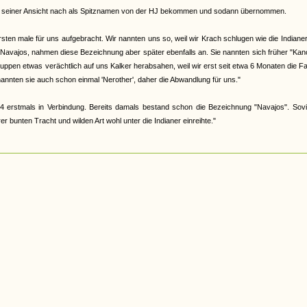
abe, seiner Ansicht nach als Spitznamen von der HJ bekommen und sodann übernommen.
en male für uns aufgebracht. Wir nannten uns so, weil wir Krach schlugen wie die Indiane
 Navajos, nahmen diese Bezeichnung aber später ebenfalls an. Sie nannten sich früher "Ka
 Gruppen etwas verächtlich auf uns Kalker herabsahen, weil wir erst seit etwa 6 Monaten die F
nannten sie auch schon einmal 'Nerother', daher die Abwandlung für uns."
4 erstmals in Verbindung. Bereits damals bestand schon die Bezeichnung "Navajos". Sovi
 bunten Tracht und wilden Art wohl unter die Indianer einreihte."