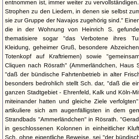
entnommen ist, immer weiter zu vervollständigen
Strophen zu den Liedern, in denen sie selbst zu
sie zur Gruppe der Navajos zugehörig sind." Einen
die in der Wohnung von Heinrich S. gefunden
thematisiere sogar "das Verbotene ihres Tuns
Kleidung, geheimer Gruß, besondere Abzeichen (z
Totenkopf auf Kraftriemen) sowie "gemeinsa
Cliquen nach Rösrath" (Ammerländchen, Haus St
"daß der bündische Fahrtenbetrieb in alter Frisch
besonders bedrohlich stellt Sch. dar, "daß die 
ganzen Stadtgebiet - Ehrenfeld, Kalk und Köln-M
miteinander hatten und gleiche Ziele verfolgt
artikuliere sich am augenfälligsten in dem ge
Strandbads "Ammerländchen" in Rösrath. "Gerade
in geschlossenen Kolonnen in einheitlicher Kluft 
Sch. ohne eigentliche Beweise, sei "der bündisc