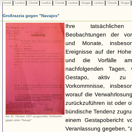
Chronik
Lexikon
Chronik
Lexikon
Chronik
Lexikon
Gruppe
Lexikon
Chronik
Gruppe
Großrazzia gegen "Navajos"
Ihre tatsächliche
Beobachtungen der vo
und Monate, insbeso
Ereignisse auf der Hoh
und die Vorfälle a
nachfolgenden Tagen, 
Gestapo, aktiv zu 
Vorkommnisse, insbeson
worauf die Verwahrlosun
zurückzuführen ist oder 
bündische Tendenz zugrund
Am 22. Oktober 1937 ausgestellter Haftbefehl
einem Gestapobericht v
gegen einen "Navajo"
Veranlassung gegeben, "a