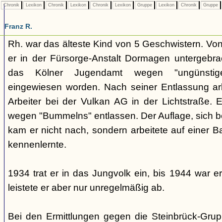
Chronik
Lexikon
Chronik
Lexikon
Chronik
Lexikon
Gruppe
Lexikon
Chronik
Gruppe
Franz R.
Rh. war das älteste Kind von 5 Geschwistern. Vo
er in der Fürsorge-Anstalt Dormagen untergebrac
das Kölner Jugendamt wegen "ungünstiger 
eingewiesen worden. Nach seiner Entlassung arbe
Arbeiter bei der Vulkan AG in der Lichtstraße. 
wegen "Bummelns" entlassen. Der Auflage, sich b
kam er nicht nach, sondern arbeitete auf einer Ba
kennenlernte.
1934 trat er in das Jungvolk ein, bis 1944 war er
leistete er aber nur unregelmäßig ab.
Bei den Ermittlungen gegen die Steinbrück-Grupp