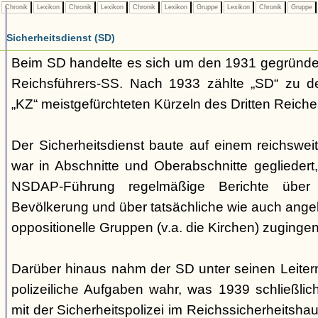
Chronik
Lexikon
Chronik
Lexikon
Chronik
Lexikon
Gruppe
Lexikon
Chronik
Gruppe
Sicherheitsdienst (SD)
Beim SD handelte es sich um den 1931 gegründet
Reichsführers-SS. Nach 1933 zählte „SD“ zu 
„KZ“ meistgefürchteten Kürzeln des Dritten Reiche
Der Sicherheitsdienst baute auf einem reichswei
war in Abschnitte und Oberabschnitte geglieder
NSDAP-Führung regelmäßige Berichte über
Bevölkerung und über tatsächliche wie auch ang
oppositionelle Gruppen (v.a. die Kirchen) zugingen
Darüber hinaus nahm der SD unter seinen Leiter
polizeiliche Aufgaben wahr, was 1939 schließl
mit der Sicherheitspolizei im Reichssicherheitshaup