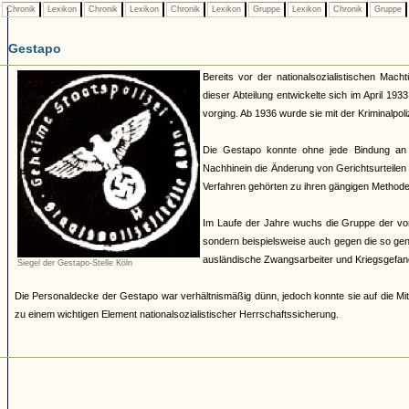
Chronik
Lexikon
Chronik
Lexikon
Chronik
Lexikon
Gruppe
Lexikon
Chronik
Gruppe
Gestapo
Bereits vor der nationalsozialistischen Mach
dieser Abteilung entwickelte sich im April 19
vorging. Ab 1936 wurde sie mit der Kriminalpoli
Die Gestapo konnte ohne jede Bindung an
Nachhinein die Änderung von Gerichtsurteilen 
Verfahren gehörten zu ihren gängigen Methoden.
Im Laufe der Jahre wuchs die Gruppe der von 
sondern beispielsweise auch gegen die so ge
ausländische Zwangsarbeiter und Kriegsgefan
Siegel der Gestapo-Stelle Köln
Die Personaldecke der Gestapo war verhältnismäßig dünn, jedoch konnte sie auf die Mit
zu einem wichtigen Element nationalsozialistischer Herrschaftssicherung.