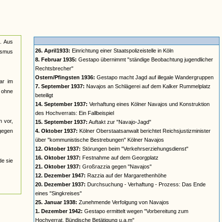
n. Aus
26. April1933:
Einrichtung einer Staatspolizeistelle in Köln
lismus
8. Februar 1935:
Gestapo übernimmt "ständige Beobachtung jugendlicher
Rechtsbrecher"
Ostern/Pfingsten 1936:
Gestapo macht Jagd auf illegale Wandergruppen
ar im
7. September 1937:
Navajos an Schlägerei auf dem Kalker Rummelplatz
n ohne
beteiligt
14. September 1937:
Verhaftung eines Kölner Navajos und Konstruktion
des Hochverrats: Ein Fallbeispiel
n vor,
15. September 1937:
Auftakt zur "Navajo-Jagd"
 gegen
4. Oktober 1937:
Kölner Oberstaatsanwalt berichtet Reichsjustizminister
über "kommunistische Bestrebungen" Kölner Navajos
12. Oktober 1937:
Störungen beim "Verkehrserziehungsdienst"
16. Oktober 1937:
Festnahme auf dem Georgplatz
de sie
21. Oktober 1937:
Großrazzia gegen "Navajos"
12. Dezember 1947:
Razzia auf der Margarethenhöhe
20. Dezember 1937:
Durchsuchung - Verhaftung - Prozess: Das Ende
eines "Singkreises"
25. Januar 1938:
Zunehmende Verfolgung von Navajos
1. Dezember 1942:
Gestapo ermittelt wegen "Vorbereitung zum
Hochverrat, Bündische Betätigung u.a.m"