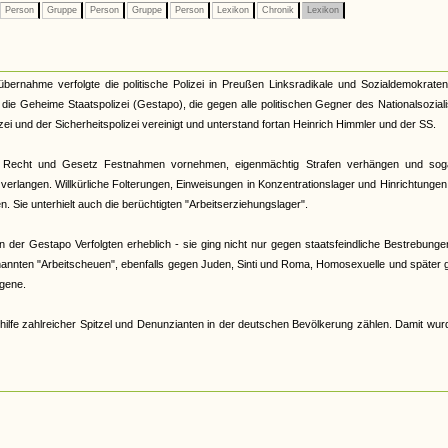
Person
Gruppe
Person
Gruppe
Person
Lexikon
Chronik
Lexikon
tübernahme verfolgte die politische Polizei in Preußen Linksradikale und Sozialdemokrate
33 die Geheime Staatspolizei (Gestapo), die gegen alle politischen Gegner des Nationalsozia
zei und der Sicherheitspolizei vereinigt und unterstand fortan Heinrich Himmler und der SS.
 Recht und Gesetz Festnahmen vornehmen, eigenmächtig Strafen verhängen und sog
verlangen. Willkürliche Folterungen, Einweisungen in Konzentrationslager und Hinrichtunge
 Sie unterhielt auch die berüchtigten "Arbeitserziehungslager".
der Gestapo Verfolgten erheblich - sie ging nicht nur gegen staatsfeindliche Bestrebunge
nannten "Arbeitscheuen", ebenfalls gegen Juden, Sinti und Roma, Homosexuelle und später
gene.
hilfe zahlreicher Spitzel und Denunzianten in der deutschen Bevölkerung zählen. Damit wur