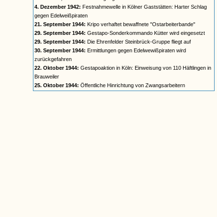
4. Dezember 1942:
Festnahmewelle in Kölner Gaststätten: Harter Schlag
gegen Edelweißpiraten
21. September 1944:
Kripo verhaftet bewaffnete "Ostarbeiterbande"
29. September 1944:
Gestapo-Sonderkommando Kütter wird eingesetzt
29. September 1944:
Die Ehrenfelder Steinbrück-Gruppe fliegt auf
30. September 1944:
Ermittlungen gegen Edelwewißpiraten wird
zurückgefahren
22. Oktober 1944:
Gestapoaktion in Köln: Einweisung von 110 Häftlingen in
Brauweiler
25. Oktober 1944:
Öffentliche Hinrichtung von Zwangsarbeitern