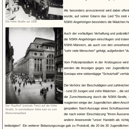
Als besonders provozierend wird dabei offen
wurde, auf seiner Gitarre das Lied "Do steit 
Die Hohe Straße um 1936
NSKK-Angehörigen besonders die Mädchen herv
Auch der vorläufigen Verhaftung und polizeili
die NSKK-Angehörigen einschlugen und traten
NSKK-Männern, als auch von den umstehende
"sehr viele Menschen" gefolgt, aufgefordert "
Vom Polizeipräsidium in der Krebsgasse wird
werden die Anzeigen gegen vier Jugendlich
Gestapo eine siebentägige "Schutzhaft" verhäng
Die Verhöre der Beschuldigten und zahlreiche
- rund 20 Jungen und zehn Mädchen -, die si
die Zurechtweisung durch die NSKK-Streife, d
reagierten einige der Jugendlichen allem An
Der "Kaufhof" (vormals Tietz) auf der Hohe
gespalten. Nach Aussage eines Schulhausmeiste
Straße. In unmittelbarer Nähe kam es zum
Menschenauflauf.
die nach seiner Einschätzung "ihrem Äussere
andere Anwesende "unser Handeln als richti
belästigten". Ein weiterer Belastungszeuge gab zu Protokoll, die 20 bis 30 Jugendliche