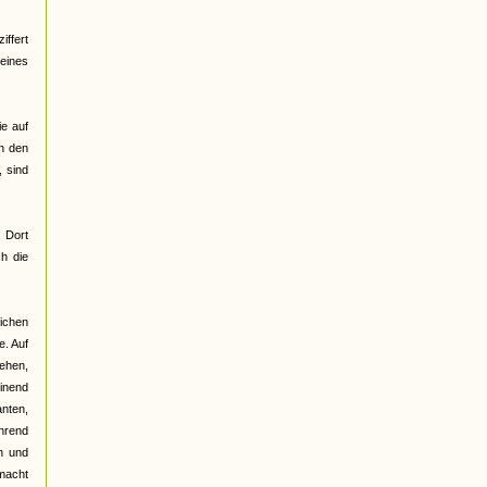
ffert
 eines
ie auf
on den
 sind
. Dort
h die
lichen
e. Auf
gehen,
einend
anten,
ährend
n und
emacht