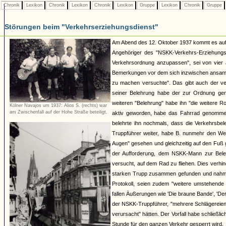
Chronik
Lexikon
Chronik
Lexikon
Chronik
Lexikon
Gruppe
Lexikon
Chronik
Gruppe
Störungen beim "Verkehrserziehungsdienst"
Am Abend des 12. Oktober 1937 kommt es auf d
Angehöriger des "NSKK-Verkehrs-Erziehungs-
Verkehrsordnung anzupassen", sei von vier 
Bemerkungen vor dem sich inzwischen ansamme
zu machen versuchte". Das gibt auch der ve
seiner Belehrung habe der zur Ordnung ger
weiteren "Belehrung" habe ihn "die weitere R
Kölner Navajos um 1937: Alios S. (rechts) war
am Zwischenfall auf der Hohe Straße beteiligt.
aktiv geworden, habe das Fahrrad genommen
belehrte ihn nochmals, dass die Verkehrsbeleh
Truppführer weiter, habe B. nunmehr den Weg 
Augen" gesehen und gleichzeitig auf den Fuß 
der Aufforderung, dem NSKK-Mann zur Beleh
versucht, auf dem Rad zu fliehen. Dies verh
starken Trupp zusammen gefunden und nahm P
Protokoll, seien zudem "weitere umstehend
fallen Äußerungen wie 'Die braune Bande', 'Der
der NSKK-Truppführer, "mehrere Schlägereie
verursacht" hätten. Der Vorfall habe schließ
Stunde für den ganzen Verkehr gesperrt wird.