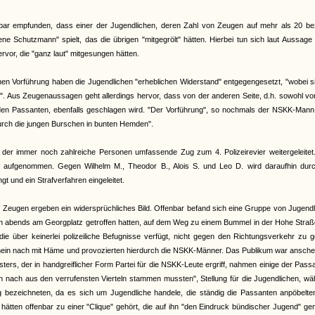
bar empfunden, dass einer der Jugendlichen, deren Zahl von Zeugen auf mehr als 20 bezi
ene Schutzmann" spielt, das die übrigen "mitgegrölt" hätten. Hierbei tun sich laut Aussage
or, die "ganz laut" mitgesungen hätten.
chen Vorführung haben die Jugendlichen "erheblichen Widerstand" entgegengesetzt, "wobei s
". Aus Zeugenaussagen geht allerdings hervor, dass von der anderen Seite, d.h. sowohl v
n Passanten, ebenfalls geschlagen wird. "Der Vorführung", so nochmals der NSKK-Mann,
durch die jungen Burschen in bunten Hemden".
 der immer noch zahlreiche Personen umfassende Zug zum 4. Polizeirevier weitergeleitet
e aufgenommen. Gegen Wilhelm M., Theodor B., Alois S. und Leo D. wird daraufhin durc
t und ein Strafverfahren eingeleitet.
r Zeugen ergeben ein widersprüchliches Bild. Offenbar befand sich eine Gruppe von Jugend
ch abends am Georgplatz getroffen hatten, auf dem Weg zu einem Bummel in der Hohe Straß
ie über keinerlei polizeiliche Befugnisse verfügt, nicht gegen den Richtungsverkehr zu 
schein nach mit Häme und provozierten hierdurch die NSKK-Männer. Das Publikum war ansch
rs, der in handgreiflicher Form Partei für die NSKK-Leute ergriff, nahmen einige der Pass
n nach aus den verrufensten Vierteln stammen mussten", Stellung für die Jugendlichen, w
g bezeichneten, da es sich um Jugendliche handele, die ständig die Passanten anpöbelte
n hätten offenbar zu einer "Clique" gehört, die auf ihn "den Eindruck bündischer Jugend" g