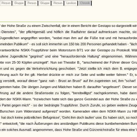
Person
Gruppe
Person
Gruppe
Person
Lexikon
Chronik
er Hohe Straße zu einem Zwischenfall, der in einem Bericht der Gestapo so dargestellt wir
Dienstes", "der pflichtgemäß und höflich die Radfahrer darauf aufmerksam machte, sic
Jugendlichen angegriffen worden, "wobei man ihm auf die Füße trat und mit herausforde
lnden Publikum" - es soll sich immerhin um 150 bis 200 Personen gehandelt haben - "läch
rantwortliche NSKK-Truppführer beim Motorsturm 8/71 vor der Gestapo zu Protokoll. Wä
ufene Jugendliche "gegrinst" und eine "herausfordernde Haltung" eingenommen. Währen
otte von 25-30 Köpfen umzingelt". Nun sei Theodor B., "anscheinend der Führer dieser Gr
 und es gegen die Verkehrsrichtung geschoben. "Jetzt stellte ich mich dem B. entgege
rung auch für ihn gilt. Hierbei drückte er mich zur Seite und wollte weiter fahren." Er, 
verstellt, worauf dieser "ganz nah - Brust an Brust" auf ihn zugetreten sei, ihm "scharf 
getreten habe. Die übrigen Jungen und Mädchen haben B. daraufhin "angefeuert". Dieser se
rung auf die andere Straßenseite zu folgen, "bereitwilligst" nachgekommen, habe dann
indert der NSKK-Mann. "Inzwischen hatte sich das ganze Gesindel aus der Hohe Straße zu
artei gegen mich" - so der bedrängte Truppführer. Durch Zurufe, so geben weitere Zeug
e Burschen zum Widerstand aufgereizt" worden. Kameraden eilen dem NSKK-Mann zu Hilf
 hat doch keine polizeilichen Befugnisse', 'Geht ihm doch laufen' usw. Es haben sich, so no
n" entwickelt, "die nach Äußerungen des anständigen Publikums diese buntbehemdeten Bur
lich ein solches Ausmaß angenommen, dass Hohe Straße und Gürzenichstraße für etwa eine V