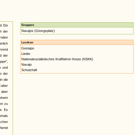
Gruppen
d: Ein
Navajos (Georgsplatz)
h der
rnden
Lexikon
erlich
Gestapo
hrend
Lieder
d der
Nationalsozialistisches Kraftfahrer-Korps (NSKK)
uppe",
Navajo
n und
Schutzhaft
so der
in die
i aber
 aber
 einem
en zu
e. Es
chmals
schen
iertel