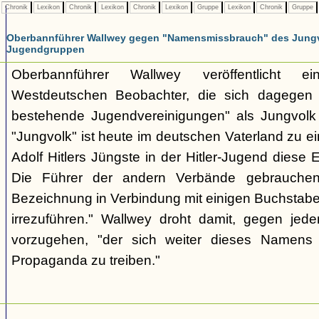
Chronik
Lexikon
Chronik
Lexikon
Chronik
Lexikon
Gruppe
Lexikon
Chronik
Gruppe
Oberbannführer Wallwey gegen "Namensmissbrauch" des Jungv
Jugendgruppen
Oberbannführer Wallwey veröffentlicht ei
Westdeutschen Beobachter, die sich dagegen r
bestehende Jugendvereinigungen" als Jungvol
"Jungvolk" ist heute im deutschen Vaterland zu e
Adolf Hitlers Jüngste in der Hitler-Jugend diese
Die Führer der andern Verbände gebrauche
Bezeichnung in Verbindung mit einigen Buchstab
irrezuführen." Wallwey droht damit, gegen jed
vorzugehen, "der sich weiter dieses Namens b
Propaganda zu treiben."