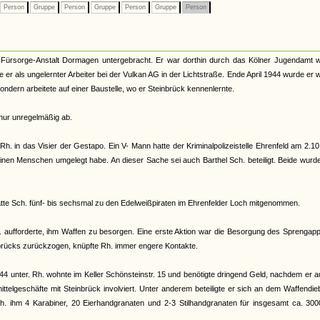
Person
Gruppe
Person
Gruppe
Person
Gruppe
Person
 Fürsorge-Anstalt Dormagen untergebracht. Er war dorthin durch das Kölner Jugendamt 
 er als ungelernter Arbeiter bei der Vulkan AG in der Lichtstraße. Ende April 1944 wurde er
ndern arbeitete auf einer Baustelle, wo er Steinbrück kennenlernte.
r nur unregelmäßig ab.
Rh. in das Visier der Gestapo. Ein V- Mann hatte der Kriminalpolizeistelle Ehrenfeld am 2.1
inen Menschen umgelegt habe. An dieser Sache sei auch Barthel Sch. beteiligt. Beide wur
atte Sch. fünf- bis sechsmal zu den Edelweißpiraten im Ehrenfelder Loch mitgenommen.
. aufforderte, ihm Waffen zu besorgen. Eine erste Aktion war die Besorgung des Sprengap
nbrücks zurückzogen, knüpfte Rh. immer engere Kontakte.
 unter. Rh. wohnte im Keller Schönsteinstr. 15 und benötigte dringend Geld, nachdem er a
telgeschäfte mit Steinbrück involviert. Unter anderem beteiligte er sich an dem Waffendie
ihm 4 Karabiner, 20 Eierhandgranaten und 2-3 Stilhandgranaten für insgesamt ca. 30