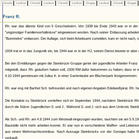
Chronik
Lexikon
Chronik
Lexikon
Chronik
Lexikon
Gruppe
Lexikon
Chronik
Gruppe
Franz R.
Rh. war das älteste Kind von 5 Geschwistern. Von 1938 bis Ende 1943 war er in der
"ungünstiger Familienverhältnisse" eingewiesen worden. Nach seiner Entlassung arbeitete
"Bummelns" entlassen. Der Auflage, sich beim Arbeitsamt zumelden, kam er nicht nach, so
1934 trat er in das Jungvolk ein, bis 1944 war er in der HJ, seinen Dienst leistete er abe
Bei den Ermittlungen gegen die Steinbrück-Gruppe geriet der jugendliche Arbeiter Franz 
mitgeteilt, dass Rh. geäußert haben soll, 1500 RM dafür bekommen zu haben, dass er e
4.10.1944 gemeinsam mit Julius K. in einer Gartenlaube am Blücherpark festgenommen.
Rh. war eng mit Barthel Sch. befreundet und nach eigenen Angaben Edelweißpirat. Rh. h
Die Kontakte zu Steinbrück vertieften sich im September 1944, nachdem Steinbrück Rh
durch die Sülzer Jugendlichen S. und J.. Während S. und J. sich aus dem Umkreis Stei
Als Sch. und Rh. am 4.9.1944 zum Westwall eingezogen wurden, tauchten sie am 5.9.1944
Baustelle nicht mehr arbeiten konnte. Er war nun in verschiedene Waffen- und Lebensmit
aus einem Wehrmachtsomnibus. Nach Aussage Steinbrücks vor der Gestapo habe Rh. 
verkauft.