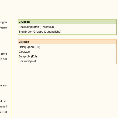
Gruppen
wegen
Edelweißpiraten (Ehrenfeld)
 wegen
Steinbrück-Gruppe (Jugendliche)
Lexikon
Hitlerjugend (HJ)
Gestapo
0.1944
Jungvolk (DJ)
den am
Edelweißpirat
parats
uf der
bstahl
00 RM