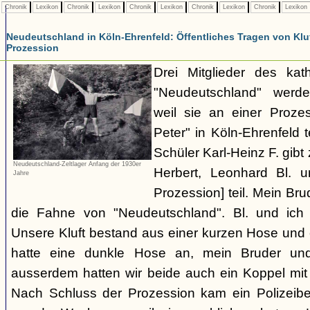
Chronik
Lexikon
Chronik
Lexikon
Chronik
Lexikon
Chronik
Lexikon
Chronik
Lexikon
Neudeutschland in Köln-Ehrenfeld: Öffentliches Tragen von Kluf
Prozession
Drei Mitglieder des kat
"Neudeutschland" werden
weil sie an einer Proze
Peter" in Köln-Ehrenfeld
Schüler Karl-Heinz F. gibt
Neudeutschland-Zeltlager Anfang der 1930er
Herbert, Leonhard Bl. 
Jahre
Prozession] teil. Mein Bru
die Fahne von "Neudeutschland". Bl. und ich 
Unsere Kluft bestand aus einer kurzen Hose und
hatte eine dunkle Hose an, mein Bruder und 
ausserdem hatten wir beide auch ein Koppel mit 
Nach Schluss der Prozession kam ein Polizeibe