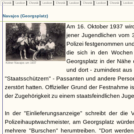
Chronik
Lexikon
Chronik
Lexikon
Chronik
Lexikon
Chronik
Lexikon
Chronik
Lexikon
Navajos (Georgsplatz)
Am 16. Oktober 1937 wird
jener Jugendlichen vom 3.
Polizei festgenommen un
die sich in den Woche
Georgsplatz in der Nähe 
Kölner Navajos um 1937
und dort - zumindest aus 
"Staatsschützern" - Passanten und andere Person
zerstört hatten. Offizieller Grund der Festnahme is
der Zugehörigkeit zu einem staatsfeindlichen Jug
In der "Einlieferungsanzeige" schreibt der die 
Polizeihauptwachmeister, am Georgsplatz würde
mehrere "Burschen" herumtreiben. "Dort werde