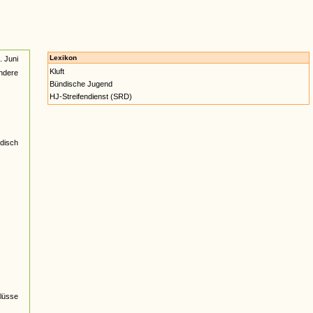
Lexikon
 Juni
Kluft
ndere
Bündische Jugend
HJ-Streifendienst (SRD)
ndisch
lüsse