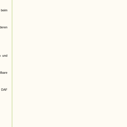
 beim
nderen
n und
afbare
r DAF