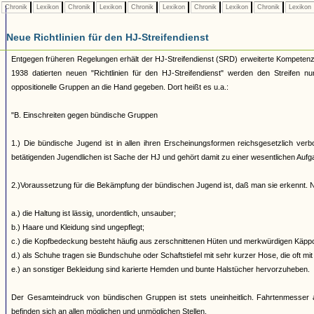
Chronik
Lexikon
Chronik
Lexikon
Chronik
Lexikon
Chronik
Lexikon
Chronik
Lexikon
Neue Richtlinien für den HJ-Streifendienst
Entgegen früheren Regelungen erhält der HJ-Streifendienst (SRD) erweiterte Kompete
1938 datierten neuen "Richtlinien für den HJ-Streifendienst" werden den Streifen n
oppositionelle Gruppen an die Hand gegeben. Dort heißt es u.a.:
"B. Einschreiten gegen bündische Gruppen
1.) Die bündische Jugend ist in allen ihren Erscheinungsformen reichsgesetzlich verb
betätigenden Jugendlichen ist Sache der HJ und gehört damit zu einer wesentlichen Auf
2.)Voraussetzung für die Bekämpfung der bündischen Jugend ist, daß man sie erkennt. N
a.) die Haltung ist lässig, unordentlich, unsauber;
b.) Haare und Kleidung sind ungepflegt;
c.) die Kopfbedeckung besteht häufig aus zerschnittenen Hüten und merkwürdigen Käppch
d.) als Schuhe tragen sie Bundschuhe oder Schaftstiefel mit sehr kurzer Hose, die oft mit
e.) an sonstiger Bekleidung sind karierte Hemden und bunte Halstücher hervorzuheben.
Der Gesamteindruck von bündischen Gruppen ist stets uneinheitlich. Fahrtenmesser a
befinden sich an allen möglichen und unmöglichen Stellen.