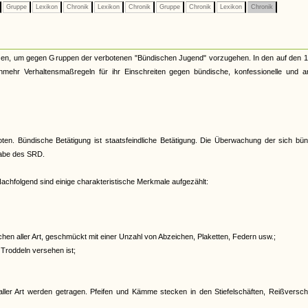
Gruppe
Lexikon
Chronik
Lexikon
Chronik
Gruppe
Chronik
Lexikon
Chronik
nzen, um gegen Gruppen der verbotenen "Bündischen Jugend" vorzugehen. In den auf den 1.
unmehr Verhaltensmaßregeln für ihr Einschreiten gegen bündische, konfessionelle und a
oten. Bündische Betätigung ist staatsfeindliche Betätigung. Die Überwachung der sich bü
gabe des SRD.
achfolgend sind einige charakteristische Merkmale aufgezählt:
en aller Art, geschmückt mit einer Unzahl von Abzeichen, Plaketten, Federn usw.;
 Troddeln versehen ist;
ller Art werden getragen. Pfeifen und Kämme stecken in den Stiefelschäften, Reißversch