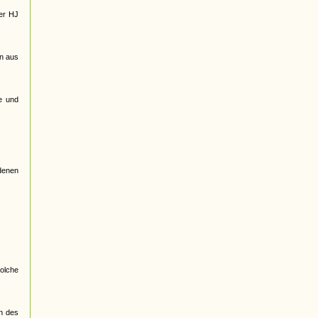
der HJ
en aus
e und
edenen
olche
en des