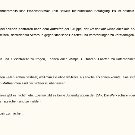
ndererseits sind Einzelmerkmale kein Beweis für bündische Betätigung. Es ist deshalb
ich bei solchen Kontrollen nach dem Auftreten der Gruppe, der Art der Ausweise oder aus a
emeinen Richtlinien für Verstöße gegen staatliche Gesetze und Verordnungen zu verständigen.
chen und Gleichtracht zu tragen, Fahnen oder Wimpel zu führen, Fahrten zu unternehme
isten Fällen schon deshalb, weil man sie ohne weiteres als solche erkennen konnte, eine str
en Maßnahmen sind der Polizei zu überlassen.
es gibt es nicht mehr. Ebenso gibt es keine Jugendgruppen der DAF. Die Werkscharen de
de Tatsachen sind zu melden.
ungen zu machen: