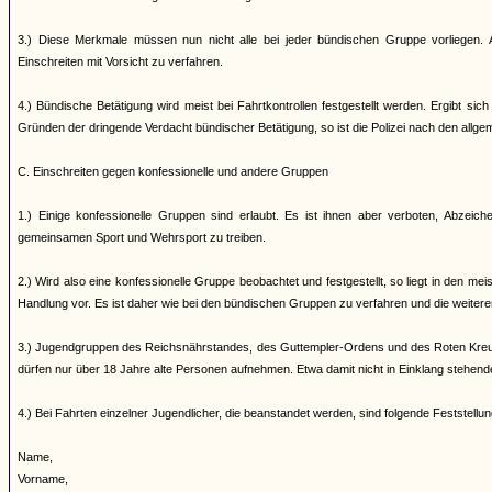
3.) Diese Merkmale müssen nun nicht alle bei jeder bündischen Gruppe vorliegen. A
Einschreiten mit Vorsicht zu verfahren.
4.) Bündische Betätigung wird meist bei Fahrtkontrollen festgestellt werden. Ergibt s
Gründen der dringende Verdacht bündischer Betätigung, so ist die Polizei nach den allg
C. Einschreiten gegen konfessionelle und andere Gruppen
1.) Einige konfessionelle Gruppen sind erlaubt. Es ist ihnen aber verboten, Abzei
gemeinsamen Sport und Wehrsport zu treiben.
2.) Wird also eine konfessionelle Gruppe beobachtet und festgestellt, so liegt in den me
Handlung vor. Es ist daher wie bei den bündischen Gruppen zu verfahren und die weiter
3.) Jugendgruppen des Reichsnährstandes, des Guttempler-Ordens und des Roten Kreuz
dürfen nur über 18 Jahre alte Personen aufnehmen. Etwa damit nicht in Einklang stehen
4.) Bei Fahrten einzelner Jugendlicher, die beanstandet werden, sind folgende Feststell
Name,
Vorname,