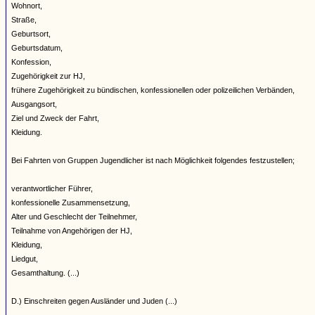
Wohnort,
Straße,
Geburtsort,
Geburtsdatum,
Konfession,
Zugehörigkeit zur HJ,
frühere Zugehörigkeit zu bündischen, konfessionellen oder polizeilichen Verbänden,
Ausgangsort,
Ziel und Zweck der Fahrt,
Kleidung.
Bei Fahrten von Gruppen Jugendlicher ist nach Möglichkeit folgendes festzustellen;
verantwortlicher Führer,
konfessionelle Zusammensetzung,
Alter und Geschlecht der Teilnehmer,
Teilnahme von Angehörigen der HJ,
Kleidung,
Liedgut,
Gesamthaltung. (...)
D.) Einschreiten gegen Ausländer und Juden (...)