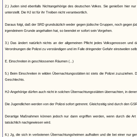
2.) Juden sind ebenfalls Nichtangehörige des deutschen Volkes. Sie genießen hier nur
unterstellt. Die HJ ist für ihr Treiben nicht verantwortlich.
Daraus folgt, daß der SRD grundsätzlich weder gegen jüdische Gruppen, noch gegen jüdis
irgendeinem Grunde angehalten hat, so beendet er sofort sein Vorgehen.
3.) Das ändert natürlich nichts an der allgemeinen Pflicht jedes Volksgenossen un
Verordnungen die Polizei zu verständigen und im Falle dringender Gefahr einstweilen selbs
E. Einschreiten in geschlossenen Räumen (...)
5.) Beim Einschreiten in wilden Übernachtungsstätten ist stets die Polizei zuzuziehen
Geschlechts.
HJ-Angehörige dürfen auch nicht in solchen Übernachtungsstätten übernachten, in de
Die Jugendlichen werden von der Polizei sofort getrennt. Gleichzeitig sind durch den GS
Derartige Maßnahmen können jedoch nur dann ergriffen werden, wenn durch die Art d
tatsächlich nachgewiesen wird.
6.) Jg, die sich in verbotenen Übernachtungsheimen aufhalten und die bei einer nur ge