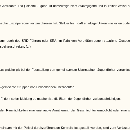
 Gastrechte. Die jüdische Jugend ist demzufolge nicht Staatsjugend und in keiner Weise 
che Einzelpersonen einzuschreiten hat. Stellt er fest, daß er infolge Unkenntnis einen Jud
d damit auch des SRD-Führers oder SRA, im Falle von Verstößen gegen staatliche Gesetz
t einzuschreiten. (...)
. Das gleiche gilt bei der Feststellung von gemeinsamem Übernachten Jugendlicher verschi
nen gemischte Gruppen von Erwachsenen übernachten.
RF, dem sofort Meldung zu machen ist, die Eltern der Jugendlichen zu benachrichtigen.
er Räumlichkeiten eine unerlaubte Annäherung der Geschlechter ermöglicht oder eine s
meinsam mit der Polizei durchzuführenden Kontrolle festgestellt werden, sind zum Verlass