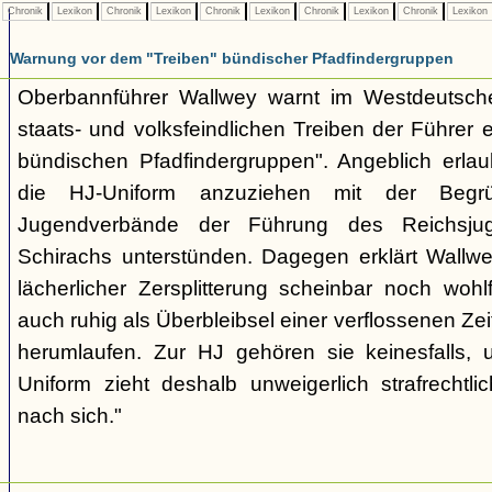
Chronik
Lexikon
Chronik
Lexikon
Chronik
Lexikon
Chronik
Lexikon
Chronik
Lexikon
Warnung vor dem "Treiben" bündischer Pfadfindergruppen
Oberbannführer Wallwey warnt im Westdeutsch
staats- und volksfeindlichen Treiben der Führer
bündischen Pfadfindergruppen". Angeblich erla
die HJ-Uniform anzuziehen mit der Begr
Jugendverbände der Führung des Reichsjug
Schirachs unterstünden. Dagegen erklärt Wallwey
lächerlicher Zersplitterung scheinbar noch wo
auch ruhig als Überbleibsel einer verflossenen Zei
herumlaufen. Zur HJ gehören sie keinesfalls,
Uniform zieht deshalb unweigerlich strafrechtl
nach sich."