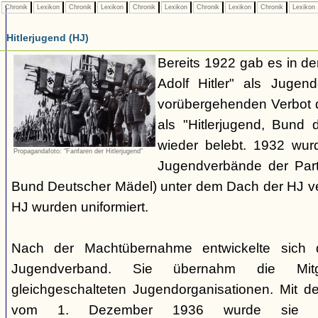
Chronik
Lexikon
Chronik
Lexikon
Chronik
Lexikon
Chronik
Lexikon
Chronik
Lexikon
Hitlerjugend (HJ)
Bereits 1922 gab es in 
Adolf Hitler" als Jugen
vorübergehenden Verbot d
als "Hitlerjugend, Bund 
wieder belebt. 1932 wurd
Propagandafoto: "Fanfaren der Hitlerjugend"
Jugendverbände der Part
Bund Deutscher Mädel) unter dem Dach der HJ vere
HJ wurden uniformiert.
Nach der Machtübernahme entwickelte sich 
Jugendverband. Sie übernahm die Mitgl
gleichgeschalteten Jugendorganisationen. Mit 
vom 1. Dezember 1936 wurde sie zu