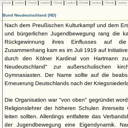
Chronik
Lexikon
Chronik
Lexikon
Chronik
Lexikon
Chronik
Lexikon
Chronik
Lexikon
Bund Neudeutschland (ND)
Nach dem Preußischen Kulturkampf und dem Erst
und bürgerlichen Jugendbewegung rang die ka
Rückgewinnung ihres Einflusses auf di
Zusammenhang kam es im Juli 1919 auf Initiative
durch den Kölner Kardinal von Hartmann z
Neudeutschland" zur außerschulischen kirc
Gymnasiasten. Der Name sollte auf die beabsic
Erneuerung Deutschlands nach der Kriegsniederl
Die Organisation war "von oben" gegründet word
Religionslehrer der höheren Schulen ihrerseit
leiten sollten. Allerdings entfaltete das Verband
der Jugendbewegung eine Eigendynamik. Nac