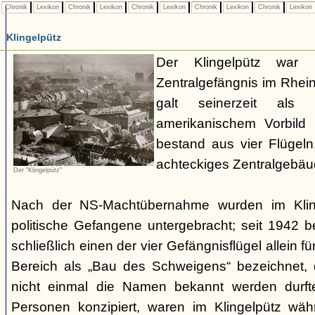
Chronik
Lexikon
Chronik
Lexikon
Chronik
Lexikon
Chronik
Lexikon
Chronik
Lexikon
Klingelpütz
Der Klingelpütz war 
Zentralgefängnis im Rhei
galt seinerzeit als
amerikanischem Vorbild
bestand aus vier Flügeln
achteckiges Zentralgebäud
Der "Klingelpütz"
Nach der NS-Machtübernahme wurden im Kling
politische Gefangene untergebracht; seit 1942 
schließlich einen der vier Gefängnisflügel allein fü
Bereich als „Bau des Schweigens“ bezeichnet
nicht einmal die Namen bekannt werden durfte
Personen konzipiert, waren im Klingelpütz wäh