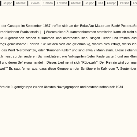
Gruppe
Chronik
Lexikon
Chronik
Lexikon
Chronik
Gruppe
Lied
Gruppe
Person
Le
 der Gestapo im September 1937 treffen sich an der Ecke Alte Mauer am Bach/ Poststraße
rschiedenen Stadtvierteln. [...] Warum diese Zusammenkommen stattfinden kann ich nicht 
 Die Jugendlichen stehen zusammen und unterhalten sich, singen Lieder und treiben alle
ags gemeinsame Fahrten. Sie kleiden sich alle gleichmäßig, warum dies erfolgt, weiss ic
r das Wort "Nerother" zu, oder "Kanonen-Keller" und sind etwa 7 Mann stark. Diese sieben t
 meist zu den anderen Sammelplätzen, wie Volksgarten (tiefer Kindergarten) und am Rhein.
nd und deren Befreiung handeln. Dieses Lied nennt sich "Rübezahl". Der Refrain wird von m
tzwei."“ Br. sagt ferner aus, dass diese Gruppe an der Schlägerei in Kalk vom 7. Septembe
re die Jugendgruppe zu den ältesten Navajogruppen und bestehe schon seit 1934.