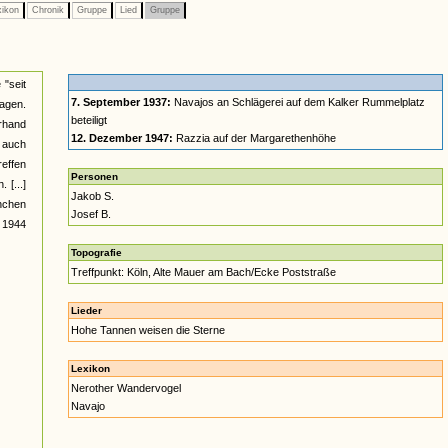
xikon
Chronik
Gruppe
Lied
Gruppe
 "seit
7. September 1937:
Navajos an Schlägerei auf dem Kalker Rummelplatz
sagen.
beteiligt
rhand
12. Dezember 1947:
Razzia auf der Margarethenhöhe
h auch
reffen
Personen
 [...]
Jakob S.
anchen
Josef B.
r 1944
Topografie
Treffpunkt: Köln, Alte Mauer am Bach/Ecke Poststraße
Lieder
Hohe Tannen weisen die Sterne
Lexikon
Nerother Wandervogel
Navajo