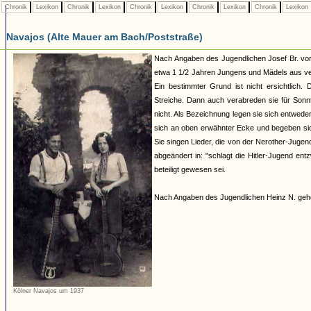
Chronik
Lexikon
Chronik
Lexikon
Chronik
Lexikon
Chronik
Lexikon
Chronik
Lexikon
Navajos (Alte Mauer am Bach/Poststraße)
Nach Angaben des Jugendlichen Josef Br. vor
etwa 1 1/2 Jahren Jungens und Mädels aus ve
Ein bestimmter Grund ist nicht ersichtlich.
Streiche. Dann auch verabreden sie für Sonnt
nicht. Als Bezeichnung legen sie sich entwede
sich an oben erwähnter Ecke und begeben sich
Sie singen Lieder, die von der Nerother-Juge
abgeändert in: "schlagt die Hitler-Jugend en
beteiligt gewesen sei.
Nach Angaben des Jugendlichen Heinz N. gehö
Kölner Navajos um 1937