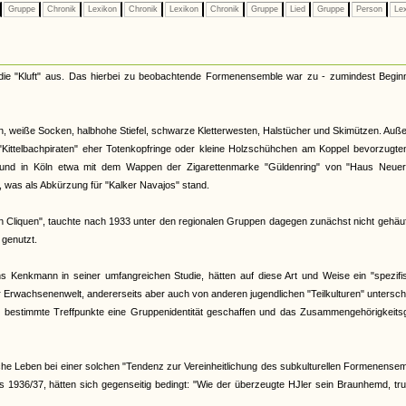
Gruppe
Chronik
Lexikon
Chronik
Lexikon
Chronik
Gruppe
Lied
Gruppe
Person
Le
 die "Kluft" aus. Das hierbei zu beobachtende Formenensemble war zu - zumindest Begin
n, weiße Socken, halbhohe Stiefel, schwarze Kletterwesten, Halstücher und Skimützen. Au
 "Kittelbachpiraten" eher Totenkopfringe oder kleine Holzschühchen am Koppel bevorzugte
t und in Köln etwa mit dem Wappen der Zigarettenmarke "Güldenring" von "Haus Neuer
 was als Abkürzung für "Kalker Navajos" stand.
 Cliquen", tauchte nach 1933 unter den regionalen Gruppen dagegen zunächst nicht gehäuf
 genutzt.
ns Kenkmann in seiner umfangreichen Studie, hätten auf diese Art und Weise ein "spezif
er Erwachsenenwelt, andererseits aber auch von anderen jugendlichen "Teilkulturen" untersc
bestimmte Treffpunkte eine Gruppenidentität geschaffen und das Zusammengehörigkeitsg
iche Leben bei einer solchen "Tendenz zur Vereinheitlichung des subkulturellen Formenense
 1936/37, hätten sich gegenseitig bedingt: "Wie der überzeugte HJler sein Braunhemd, tr