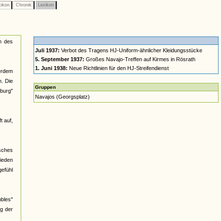
xikon
Chronik
Lexikon
n des
Juli 1937:
Verbot des Tragens HJ-Uniform-ähnlicher Kleidungsstücke
5. September 1937:
Großes Navajo-Treffen auf Kirmes in Rösrath
1. Juni 1938:
Neue Richtlinien für den HJ-Streifendienst
ßerdem
n. Die
Gruppen
burg"
Navajos (Georgsplatz)
t auf,
isches
hieden
efühl
mbles"
ug der