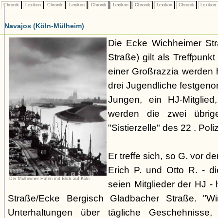
Chronik
Lexikon
Chronik
Lexikon
Chronik
Lexikon
Chronik
Lexikon
Chronik
Lexikon
Navajos (Köln-Mülheim)
Die Ecke Wichheimer Str
Straße) gilt als Treffpun
einer Großrazzia werden 
drei Jugendliche festgen
Jungen, ein HJ-Mitglied
werden die zwei übrig
"Sistierzelle" des 22 . Poliz
Er treffe sich, so G. vor d
Erich P. und Otto R. - d
Der Mülheimer Hafen mit Blick auf Köln
seien Mitglieder der HJ -
Straße/Ecke Bergisch Gladbacher Straße. "Wi
Unterhaltungen über tägliche Geschehnisse