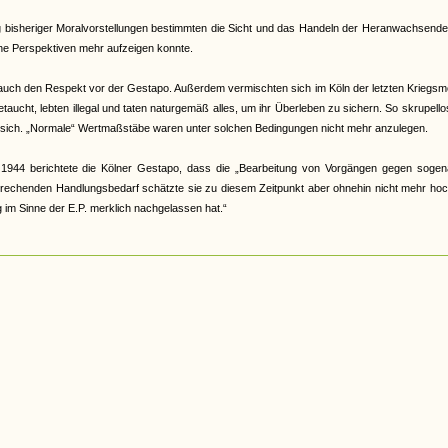
bisheriger Moralvorstellungen bestimmten die Sicht und das Handeln der Heranwachsenden
ine Perspektiven mehr aufzeigen konnte.
or auch den Respekt vor der Gestapo. Außerdem vermischten sich im Köln der letzten Kriegs
ucht, lebten illegal und taten naturgemäß alles, um ihr Überleben zu sichern. So skrupello
sie sich. „Normale“ Wertmaßstäbe waren unter solchen Bedingungen nicht mehr anzulegen.
44 berichtete die Kölner Gestapo, dass die „Bearbeitung von Vorgängen gegen sogen
sprechenden Handlungsbedarf schätzte sie zu diesem Zeitpunkt aber ohnehin nicht mehr hoc
g im Sinne der E.P. merklich nachgelassen hat.“