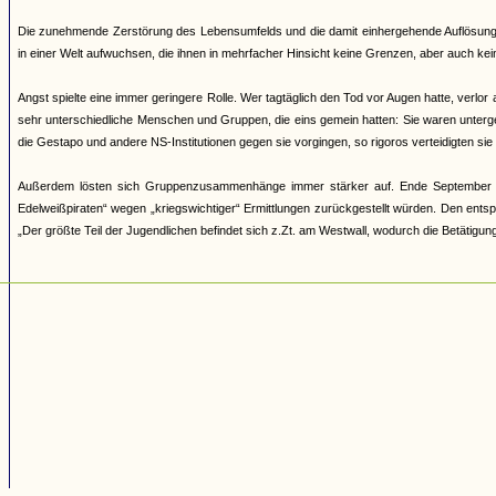
Die zunehmende Zerstörung des Lebensumfelds und die damit einhergehende Auflösung 
in einer Welt aufwuchsen, die ihnen in mehrfacher Hinsicht keine Grenzen, aber auch ke
Angst spielte eine immer geringere Rolle. Wer tagtäglich den Tod vor Augen hatte, verl
sehr unterschiedliche Menschen und Gruppen, die eins gemein hatten: Sie waren untergeta
die Gestapo und andere NS-Institutionen gegen sie vorgingen, so rigoros verteidigten 
Außerdem lösten sich Gruppenzusammenhänge immer stärker auf. Ende September 19
Edelweißpiraten“ wegen „kriegswichtiger“ Ermittlungen zurückgestellt würden. Den ent
„Der größte Teil der Jugendlichen befindet sich z.Zt. am Westwall, wodurch die Betätigun