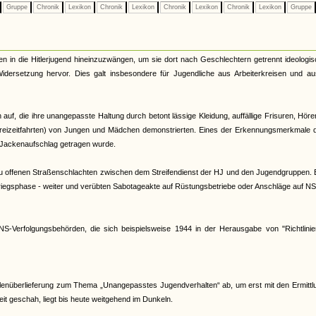
Gruppe
Chronik
Lexikon
Chronik
Lexikon
Chronik
Lexikon
Chronik
Lexikon
Gruppe
chen in die Hitlerjugend hineinzuzwängen, um sie dort nach Geschlechtern getrennt ideologi
d Widersetzung hervor. Dies galt insbesondere für Jugendliche aus Arbeiterkreisen und a
f, die ihre unangepasste Haltung durch betont lässige Kleidung, auffällige Frisuren, Hör
eizeitfahrten) von Jungen und Mädchen demonstrierten. Eines der Erkennungsmerkmale d
 Jackenaufschlag getragen wurde.
 zu offenen Straßenschlachten zwischen dem Streifendienst der HJ und den Jugendgruppen. 
dkriegsphase - weiter und verübten Sabotageakte auf Rüstungsbetriebe oder Anschläge auf 
S-Verfolgungsbehörden, die sich beispielsweise 1944 in der Herausgabe von "Richtlinie
llenüberlieferung zum Thema „Unangepasstes Jugendverhalten“ ab, um erst mit den Ermitt
it geschah, liegt bis heute weitgehend im Dunkeln.