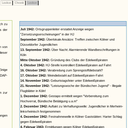
Lexikon
Chronik
Lexikon
sch zu
Juli 1942:
Ortsgruppenleiter erstattet Anzeige wegen
us der
"Zersetzungserscheinungen" in der HJ
September 1942:
Überlokale Ansätze: Treffen zwischen Kölner und
Düsseldorfer Jugendlichen
en von
13. September 1942:
Über Nacht: Alarmierende Wandbeschriftungen in
ieser
Köln
Mitte Oktober 1942:
Gründung des Clubs der Edelweißpiraten
4. Oktober 1942:
HJ-Streife kontrolliert Edelweißpiraten auf Fahrt
Einige
16. Oktober 1942:
Verabredung zum Sprengstoffdiebstahl?
NSDAP-
17. Oktober 1942:
Weindiebstahl auf Edelweißpiraten-Fahrt
14. November 1942:
Geburtstagsfeier unter Edelweißpiraten
21. November 1942:
"Leistungswoche der Bündischen Jugend" - Illegale
Flugblätter in Köln!
n zur
1. Dezember 1942:
Gestapo ermittelt wegen "Vorbereitung zum
Hochverrat, Bündische Betätigung u.a.m"
2. Dezember 1942:
Auftakt zu Verhaftungswelle: Jugendlicher in Merheim-
linksrheinisch festgenommen
lungen
4. Dezember 1942:
Festnahmewelle in Kölner Gaststätten: Harter Schlag
gegen Edelweißpiraten
4. Februar 1943:
Ermittlungen gegen Kölner Edelweißpiraten