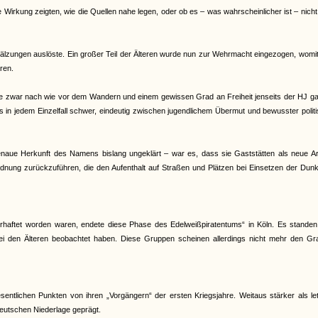
e Wirkung zeigten, wie die Quellen nahe legen, oder ob es – was wahrscheinlicher ist – nich
älzungen auslöste. Ein großer Teil der Älteren wurde nun zur Wehrmacht eingezogen, womit
ren.
e zwar nach wie vor dem Wandern und einem gewissen Grad an Freiheit jenseits der HJ gal
es in jedem Einzelfall schwer, eindeutig zwischen jugendlichem Übermut und bewusster polit
genaue Herkunft des Namens bislang ungeklärt – war es, dass sie Gaststätten als neue Ar
dnung zurückzuführen, die den Aufenthalt auf Straßen und Plätzen bei Einsetzen der Dunk
haftet worden waren, endete diese Phase des Edelweißpiratentums“ in Köln. Es standen
 bei den Älteren beobachtet haben. Diese Gruppen scheinen allerdings nicht mehr den Gr
ntlichen Punkten von ihren „Vorgängern“ der ersten Kriegsjahre. Weitaus stärker als le
eutschen Niederlage geprägt.