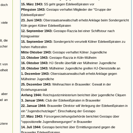
15. März 1943:
SS geht gegen Edelweißpiraten vor
t doch
Pfingsten 1943:
Gestapo verhaftet Mitglieder der "Gruppe der
Edelweißpiraten"
23. Juni 1943:
Oberstaatsanwaltschaft erhebt Anklage beim Sondergericht
 viele
Köln gegen Kölner Edelweißpiraten
12. September 1943:
Gestapo-Razzia bei einer Schiffstour nach
Königswinter
t, die
15. September 1943:
Sondergericht verurteilt Kölner Edelweißpiraten zu
ischer
hohen Haftstrafen
Mitte Oktober 1943:
Gestapo verhaftet Kölner Jugendliche
13. Oktober 1943:
Gestapo-Razzia in Köln-Mülheim
16. Oktober 1943:
HJ-Streife überfällt vier Mülheimer Jugendliche
t von
18. Oktober 1943:
Mülheimer Jugendliche greifen HJ-Dienststelle an
elheit
1. Dezember 1943:
Oberstaatsanwaltschaft erhebt Anklage gegen
Mülheimer Jugendliche
25. Dezember 1943:
Weihnachten in Brauweiler: Gewalt in der
Erziehungsanstalt
 aber
Anfang 1944:
Reichsjustizministerium berichtet über jugendliche Cliquen
ad an
3. Januar 1944:
Club der Edelweißpiraten in Brauweiler
22. Januar 1944:
Brauweiler Direktor will Verlegung der Edelweißpiraten in
ein "Jugendschutzlager": Einschaltung der Gestapo
17. März 1943:
Fürsorgeerziehungsbehörde berichtet Gestapo über
"oppositionelle Jugendbewegungen" in Brauweiler
tztere
14. Juli 1944:
Gestapo berichtet über Ermittlungsstand gegen die
Brauweiler Edelweißpiraten