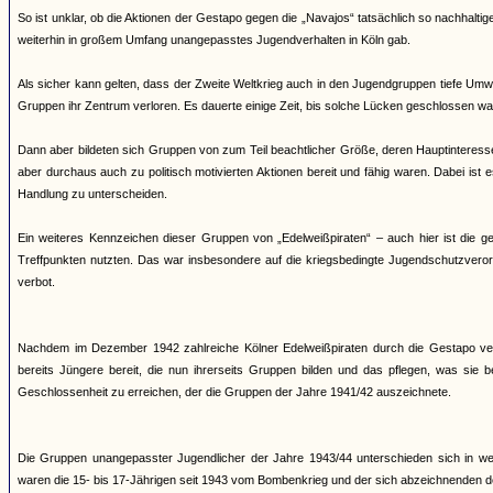
So ist unklar, ob die Aktionen der Gestapo gegen die „Navajos“ tatsächlich so nachhaltig
weiterhin in großem Umfang unangepasstes Jugendverhalten in Köln gab.
Als sicher kann gelten, dass der Zweite Weltkrieg auch in den Jugendgruppen tiefe Umw
Gruppen ihr Zentrum verloren. Es dauerte einige Zeit, bis solche Lücken geschlossen wa
Dann aber bildeten sich Gruppen von zum Teil beachtlicher Größe, deren Hauptinteress
aber durchaus auch zu politisch motivierten Aktionen bereit und fähig waren. Dabei ist 
Handlung zu unterscheiden.
Ein weiteres Kennzeichen dieser Gruppen von „Edelweißpiraten“ – auch hier ist die 
Treffpunkten nutzten. Das war insbesondere auf die kriegsbedingte Jugendschutzveror
verbot.
Nachdem im Dezember 1942 zahlreiche Kölner Edelweißpiraten durch die Gestapo ver
bereits Jüngere bereit, die nun ihrerseits Gruppen bilden und das pflegen, was sie
Geschlossenheit zu erreichen, der die Gruppen der Jahre 1941/42 auszeichnete.
Die Gruppen unangepasster Jugendlicher der Jahre 1943/44 unterschieden sich in wese
waren die 15- bis 17-Jährigen seit 1943 vom Bombenkrieg und der sich abzeichnenden d