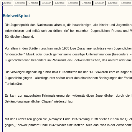
Chronik
Lexikon
Chronik
Lexikon
Chronik
Lexikon
Chronik
Lexikon
Chronik
Lexikon
Edelweißpirat
Die Jugendpolitik des Nationalsozialismus, die beabsichtigte, alle Kinder und Jugendli
indoktrinieren und militärisch zu drillen, rief bei manchen Jugendlichen Protest un
Bündischen Jugend.
Vor allem in den Städten tauchten nach 1933 lose Zusammenschlüsse von Jugendlichen au
"undeutscher" Musik oder durch gemeinsame gesellige Unternehmungen (besonders Fr
Jugendlichen war, besonders im Rheinland, ein Edelweißabzeichen, das unterm oder am
Die Verweigerungshaltung führte bald zu Konflikten mit der HJ. Bisweilen kam es sogar
Jugendliche gingen - allerdings erst später unter den chaotischen Bedingungen der En
Funktionäre.
Es kam zur pauschalen Kriminalisierung der widerständigen Jugendlichen durch die N
Bekämpfung jugendlicher Cliquen" niederschlug.
Mit den Prozessen gegen die „Navajos“ Ende 1937/Anfang 1938 bricht für Köln die Que
gegen „Edelweißpiraten“ Ende 1942 wieder einzusetzen. Alles das, was in der Zwischenze