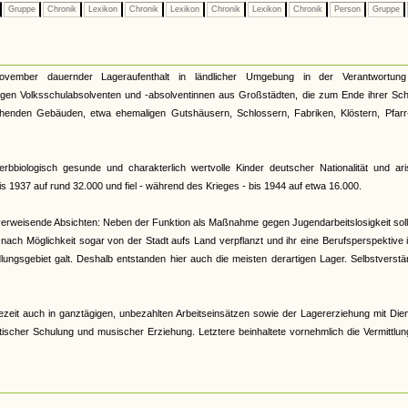
Gruppe
Chronik
Lexikon
Chronik
Lexikon
Chronik
Lexikon
Chronik
Person
Gruppe
vember dauernder Lageraufenthalt in ländlicher Umgebung in der Verantwortun
rigen Volksschulabsolventen und -absolventinnen aus Großstädten, die zum Ende ihrer Sch
ehenden Gebäuden, etwa ehemaligen Gutshäusern, Schlossern, Fabriken, Klöstern, Pfarr
rbbiologisch gesunde und charakterlich wertvolle Kinder deutscher Nationalität und ari
s 1937 auf rund 32.000 und fiel - während des Krieges - bis 1944 auf etwa 16.000.
kverweisende Absichten: Neben der Funktion als Maßnahme gegen Jugendarbeitslosigkeit soll
ch Möglichkeit sogar von der Stadt aufs Land verpflanzt und ihr eine Berufsperspektive 
ungsgebiet galt. Deshalb entstanden hier auch die meisten derartigen Lager. Selbstverstä
ezeit auch in ganztägigen, unbezahlten Arbeitseinsätzen sowie der Lagererziehung mit Die
tischer Schulung und musischer Erziehung. Letztere beinhaltete vornehmlich die Vermittlu