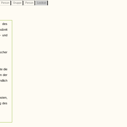
Person
Gruppe
Person
Lexikon
g des
ulzeit
- und
scher
te die
in der
ndlich
nsten,
ng des