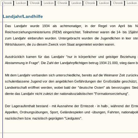
Chronik
Lexikon
Chronik
Lexikon
Chronik
Lexikon
Chronik
Lexikon
Chronik
Lexikon
Landjahr/Landhilfe
Das Landjahr wurde 1934 als achtmonatiger, in der Regel von April bis No
Reichserziehungsministeriums (REM) eingerichtet. Teilnehmer waren die 14- bis 15jäh
zum Landjahr einberufen wurden. Untergebracht wurden die Jugendlichen in leer st
Wirtshäusern, die zu diesem Zweck vom Staat angemietet worden waren.
Ausdrücklich kamen für das Landjahr "nur in körperlicher und geistiger Beziehung e
Abstammung in Frage". Die Zahl der Landjahrpflichtigen betrug 1934 21.000, stieg dann bi
Mit dem Landjahr verbanden sich unterschiedliche, bereits auf die Weimarer Zeit zurüc
schulentlassene Jugend vor den angeblichen Gefährdungen der Großstädte geschützt, na
Landwirtschaft eröffnet werden, wobei bald der "deutsche Osten" als bevorzugtes Siedl
diente das Landjahr nicht zuletzt der nationalsozialistischen "Formationserziehung".
Der Lageraufenthalt bestand - mit Ausnahme der Erntezeit - in halb-, während der Ernt
Appellen, Ordnungsübungen, Sport, Geländespielen und -übungen, Fahrten, nationalpoli
nazistischen bzw. nazistisch geprägten "Liedgutes".