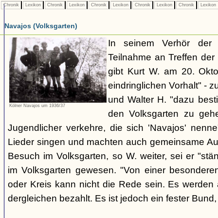
Chronik
Lexikon
Chronik
Lexikon
Chronik
Lexikon
Chronik
Lexikon
Chronik
Lexikon
Navajos (Volksgarten)
In seinem Verhör der
Teilnahme an Treffen de
gibt Kurt W. am 20. Okto
eindringlichen Vorhalt" - z
und Walter H. "dazu best
Kölner Navajos um 1936/37
den Volksgarten zu geh
Jugendlicher verkehre, die sich 'Navajos' nenn
Lieder singen und machten auch gemeinsame Aus
Besuch im Volksgarten, so W. weiter, sei er "stän
im Volksgarten gewesen. "Von einer besonder
oder Kreis kann nicht die Rede sein. Es werden 
dergleichen bezahlt. Es ist jedoch ein fester Bun