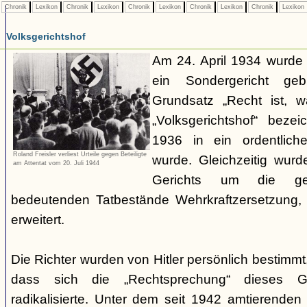
Chronik
Lexikon
Chronik
Lexikon
Chronik
Lexikon
Chronik
Lexikon
Chronik
Lexikon
Volksgerichtshof
Am 24. April 1934 wurde
ein Sondergericht ge
Grundsatz „Recht ist, 
„Volksgerichtshof“ beze
1936 in ein ordentlich
Roland Freisler verliest Urteile gegen Beteiligte
wurde. Gleichzeitig wurd
am Attentat vom 20. Juli 1944
Gerichts um die ger
bedeutenden Tatbestände Wehrkraftzersetzung
erweitert.
Die Richter wurden von Hitler persönlich bestimmt
dass sich die „Rechtsprechung“ dieses G
radikalisierte. Unter dem seit 1942 amtierenden