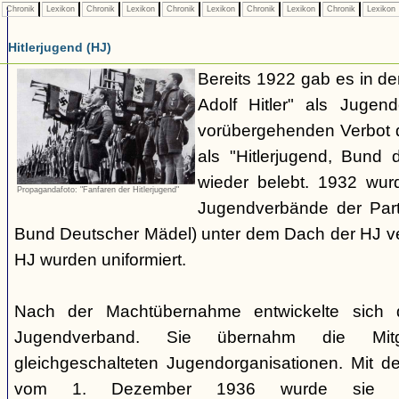
Chronik
Lexikon
Chronik
Lexikon
Chronik
Lexikon
Chronik
Lexikon
Chronik
Lexikon
Hitlerjugend (HJ)
Bereits 1922 gab es in 
Adolf Hitler" als Jugen
vorübergehenden Verbot d
als "Hitlerjugend, Bund 
wieder belebt. 1932 wurd
Propagandafoto: "Fanfaren der Hitlerjugend"
Jugendverbände der Part
Bund Deutscher Mädel) unter dem Dach der HJ vere
HJ wurden uniformiert.
Nach der Machtübernahme entwickelte sich 
Jugendverband. Sie übernahm die Mitgl
gleichgeschalteten Jugendorganisationen. Mit 
vom 1. Dezember 1936 wurde sie zu