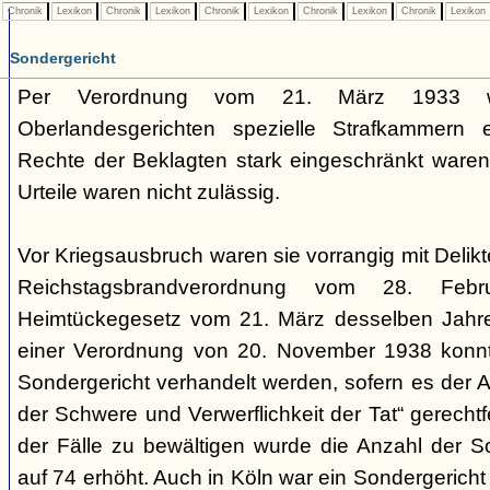
Chronik
Lexikon
Chronik
Lexikon
Chronik
Lexikon
Chronik
Lexikon
Chronik
Lexikon
Sondergericht
Per Verordnung vom 21. März 1933 
Oberlandesgerichten spezielle Strafkammern e
Rechte der Beklagten stark eingeschränkt waren.
Urteile waren nicht zulässig.
Vor Kriegsausbruch waren sie vorrangig mit Deli
Reichstagsbrandverordnung vom 28. Fe
Heimtückegesetz vom 21. März desselben Jahres
einer Verordnung von 20. November 1938 konnte
Sondergericht verhandelt werden, sofern es der 
der Schwere und Verwerflichkeit der Tat“ gerechtf
der Fälle zu bewältigen wurde die Anzahl der 
auf 74 erhöht. Auch in Köln war ein Sondergericht