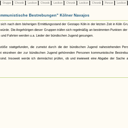
Gruppe
Chronik
Lexikon
Chronik
Lexikon
Chronik
Lexikon
Chronik
Person
Lexikon
"kommunistische Bestrebungen" Kölner Navajos
sich nach dem bisherigen Ermittlungsstand der Gestapo Köln in der letzten Zeit in Köln G
t würde. Die Angehörigen dieser Gruppen träfen sich regelmäßig an bestimmten Punkten der
 und Fahrten werden u.a. Lieder der bündischen Jugend gesungen.
öße stattgefunden, die zumeist durch die der bündischen Jugend nahestehenden Per
 bei einzelnen der zur bündischen Jugend gehörenden Personen kommunistische Bestrebu
sind. Insoweit werde ich demnächst prüfen, ob und inwieweit eine Abgabe der Sache a