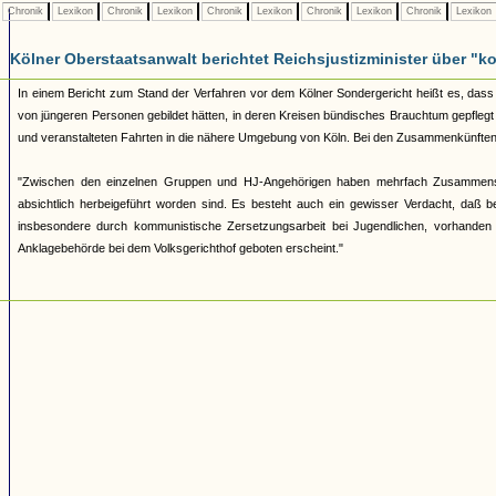
Chronik
Lexikon
Chronik
Lexikon
Chronik
Lexikon
Chronik
Lexikon
Chronik
Lexikon
Kölner Oberstaatsanwalt berichtet Reichsjustizminister über 
In einem Bericht zum Stand der Verfahren vor dem Kölner Sondergericht heißt es, dass 
von jüngeren Personen gebildet hätten, in deren Kreisen bündisches Brauchtum gepfleg
und veranstalteten Fahrten in die nähere Umgebung von Köln. Bei den Zusammenkünften
"Zwischen den einzelnen Gruppen und HJ-Angehörigen haben mehrfach Zusammenst
absichtlich herbeigeführt worden sind. Es besteht auch ein gewisser Verdacht, daß
insbesondere durch kommunistische Zersetzungsarbeit bei Jugendlichen, vorhanden 
Anklagebehörde bei dem Volksgerichthof geboten erscheint."