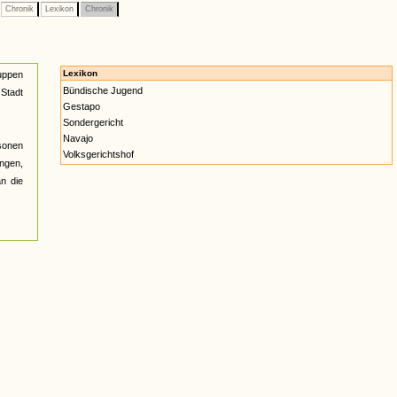
Chronik
Lexikon
Chronik
Lexikon
ruppen
Bündische Jugend
 Stadt
Gestapo
Sondergericht
Navajo
sonen
Volksgerichtshof
ngen,
n die