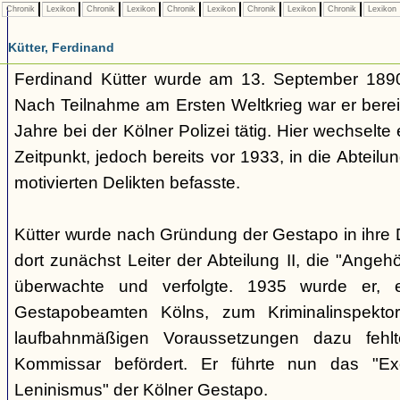
Chronik
Lexikon
Chronik
Lexikon
Chronik
Lexikon
Chronik
Lexikon
Chronik
Lexikon
Kütter, Ferdinand
Ferdinand Kütter wurde am 13. September 1890
Nach Teilnahme am Ersten Weltkrieg war er berei
Jahre bei der Kölner Polizei tätig. Hier wechselt
Zeitpunkt, jedoch bereits vor 1933, in die Abteilung
motivierten Delikten befasste.
Kütter wurde nach Gründung der Gestapo in ihr
dort zunächst Leiter der Abteilung II, die "Angeh
überwachte und verfolgte. 1935 wurde er, ei
Gestapobeamten Kölns, zum Kriminalinspekt
laufbahnmäßigen Voraussetzungen dazu fehl
Kommissar befördert. Er führte nun das "Exe
Leninismus" der Kölner Gestapo.