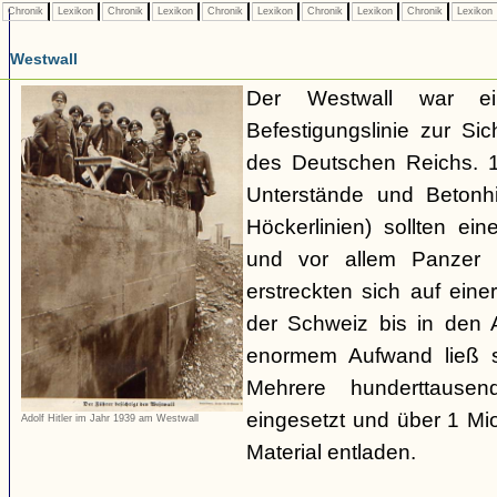
Chronik
Lexikon
Chronik
Lexikon
Chronik
Lexikon
Chronik
Lexikon
Chronik
Lexikon
Westwall
Der Westwall war ein
Befestigungslinie zur S
des Deutschen Reichs. 1
Unterstände und Betonh
Höckerlinien) sollten ei
und vor allem Panzer 
erstreckten sich auf ei
der Schweiz bis in den
enormem Aufwand ließ si
Mehrere hunderttausen
eingesetzt und über 1 M
Adolf Hitler im Jahr 1939 am Westwall
Material entladen.