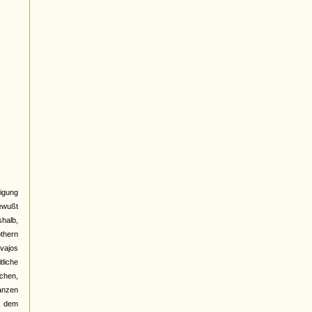
igung
bewußt
halb,
othern
vajos
tliche
chen,
ganzen
in dem