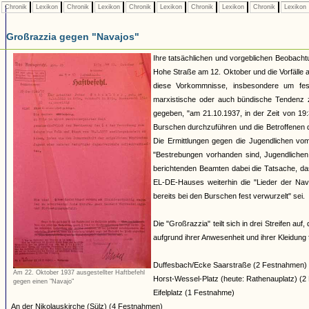
Chronik
Lexikon
Chronik
Lexikon
Chronik
Lexikon
Chronik
Lexikon
Chronik
Lexikon
Großrazzia gegen "Navajos"
Ihre tatsächlichen und vorgeblichen Beobach
Hohe Straße am 12. Oktober und die Vorfälle 
diese Vorkommnisse, insbesondere um fest
marxistische oder auch bündische Tendenz z
gegeben, "am 21.10.1937, in der Zeit von 19:
Burschen durchzuführen und die Betroffenen 
Die Ermittlungen gegen die Jugendlichen vom 
"Bestrebungen vorhanden sind, Jugendlichen 
berichtenden Beamten dabei die Tatsache, da
EL-DE-Hauses weiterhin die "Lieder der Nava
bereits bei den Burschen fest verwurzelt" sei.
Die "Großrazzia" teilt sich in drei Streifen auf
aufgrund ihrer Anwesenheit und ihrer Kleidung
Duffesbach/Ecke Saarstraße (2 Festnahmen)
Am 22. Oktober 1937 ausgestellter Haftbefehl
Horst-Wessel-Platz (heute: Rathenauplatz) (
gegen einen "Navajo"
Eifelplatz (1 Festnahme)
An der Nikolauskirche (Sülz) (4 Festnahmen)