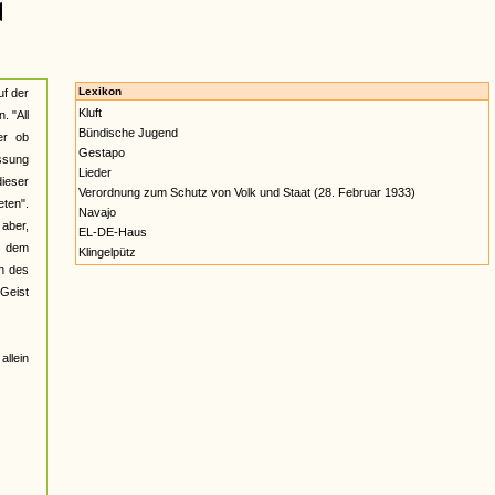
Lexikon
f der
Kluft
. "All
Bündische Jugend
er ob
Gestapo
ssung
Lieder
dieser
Verordnung zum Schutz von Volk und Staat (28. Februar 1933)
eten".
Navajo
 aber,
EL-DE-Haus
nt dem
Klingelpütz
n des
 Geist
allein