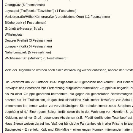
Georgplatz (6 Festnahmen)
Leystapel (Treffpunkt "Tauzieher") (1 Festnahme)
Venloerstraße/Höhe Körnerstraße (verschiedene Orte) (12 Festnahmen)
Blücherpark (4 Festnahmen)
GrüngürtelNeusser Straße
Wilhelmplatz
Deutzer Freiheit (3 Festnahmen)
Lunapark (Kalk) (4 Festnahmen)
Nähe Lunapark (5 Festnahmen)
Wichheimer Str. (Mülheim) (3 Festnahmen).
Viele der Jugendliche werden nach einer Verwarnung wieder entlassen, andere der Gestap
Die vernimmt am 22. Oktober 1937 insgesamt 32 Jugendliche und kommt - laut Bericht
'Navajos' das Bestreben zur Fortsetzung aufgelöster bündischer Gruppen in illegaler Fo
als zu einer Gruppe gehörend betrachtete, die gegen die gesetzlichen Bestimmungen 
setzten sie ihr Treiben fort, trugen ihre einheitliche Kluft immer bewußter zur Scha
entnommen ist, immer weiter zu vervollständigen. Sie schufen immer neue Strophen 
zugehörig sind." Einen guter Beleg hierfür seien die in der Wohnung von Heinrich S. ge
Kleidung, geheimer Gruß, besondere Abzeichen (z.B. Pfadfinderlilie oder Totenkopf 
Haus Steeg) weisen darauf hin, "daß der bündische Fahrtenbetrieb in alter Frische fortge
Stadtgebiet - Ehrenfeld, Kalk und Köln-Mitte - einen engen Konnex miteinander hatten