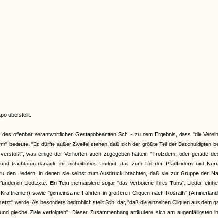
o überstellt.
 des offenbar verantwortlichen Gestapobeamten Sch. - zu dem Ergebnis, dass "die Verein
rm" bedeute. "Es dürfte außer Zweifel stehen, daß sich der größte Teil der Beschuldigten 
verstößt", was einige der Verhörten auch zugegeben hätten. "Trotzdem, oder gerade des
u und trachteten danach, ihr einheitliches Liedgut, das zum Teil den Pfadfindern und Ner
zu den Liedern, in denen sie selbst zum Ausdruck brachten, daß sie zur Gruppe der Na
fundenen Liedtexte. Ein Text thematisiere sogar "das Verbotene ihres Tuns". Lieder, einhei
auf Kraftriemen) sowie "gemeinsame Fahrten in größeren Cliquen nach Rösrath" (Ammerländ
setzt" werde. Als besonders bedrohlich stellt Sch. dar, "daß die einzelnen Cliquen aus dem 
 und gleiche Ziele verfolgten". Dieser Zusammenhang artikuliere sich am augenfälligsten 