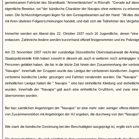
gemeinsamen Fahrtziel des Strandbads "Ammerländchen" in Rösrath. "Gerade auf diesen Fa
eigentliche Beweise, sei "der bündische Charakter der Navajos ohne weiteres zu erkenn
seien. Die Schlussfolgerungen liegen für den Gestapobeamten auf der Hand: "All dies d
mit ihren übelsten Folgeerscheinungen handelt, und daß sich die Teilnehmer des Verge
Immerhin werden am Abend des 22. Oktober 1937 noch 16 Jugendliche, denen "eine b
entlassen. Zahlreiche Andere werden kurzerhand offiziell festgenommen und ins Polizeigefä
Am 23. November 1937 reicht der zuständige Düsseldorfer Oberstaatsanwalt die Anklages
Staatspolizeistelle Köln haben sowohl in diesem als auch in weiteren noch anhängige
Personen gebildet haben, die bis in die letzte Zeit hinein den Zusammenhang der verb
"Navajos". Innerhalb der Gruppen wurde das Liedgut der verbotenen bündischen Jugend
verbotene bündische Lieder gesungen und Fahrten verabredet wurden. Die "Navajos"
einheitlichen Liedgut hatten die " Navajos " eine fast einheitliche Kleidung und einheit
wurden. Innerhalb der "Navajos" galt auch eine einheitliche Grußform, und zwar ein
übernommen worden.
Bei fast sämtlichen Angehörigen der "Navajos" ist eine mehr oder weniger offene Able
von Zusammenstößen mit Angehörigen der HJ ergeben, die durchweg von den "Navajos" a
Wie stark die bündische Gesinnung bei den Beschuldigten ausgeprägt ist, ergibt sich sc