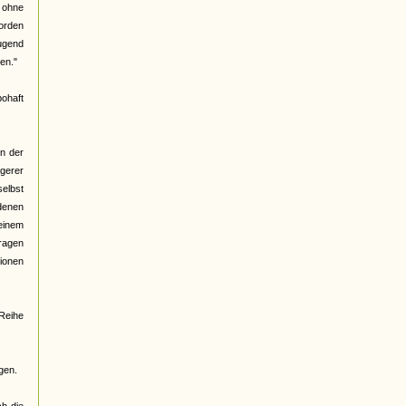
. ohne
worden
Jugend
en."
ohaft
en der
ngerer
selbst
 denen
einem
tragen
ionen
 Reihe
gen.