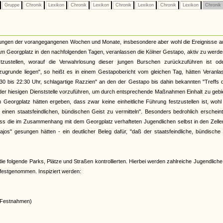
Gruppe
Chronik
Lexikon
Chronik
Lexikon
Chronik
Lexikon
Chronik
Lexikon
Chronik
tungen der vorangegangenen Wochen und Monate, insbesondere aber wohl die Ereignisse au
am Georgplatz in den nachfolgenden Tagen, veranlassen die Kölner Gestapo, aktiv zu werden
zustellen, worauf die Verwahrlosung dieser jungen Burschen zurückzuführen ist od
ugrunde liegen", so heißt es in einem Gestapobericht vom gleichen Tag, hätten Veranla
30 bis 22:30 Uhr, schlagartige Razzien" an den der Gestapo bis dahin bekannten "Treffs 
der hiesigen Dienststelle vorzuführen, um durch entsprechende Maßnahmen Einhalt zu gebi
Georgplatz hätten ergeben, dass zwar keine einheitliche Führung festzustellen ist, wohl
einen staatsfeindlichen, bündischen Geist zu vermitteln". Besonders bedrohlich erschei
ss die im Zusammenhang mit dem Georgplatz verhafteten Jugendlichen selbst in den Zelle
jos" gesungen hätten - ein deutlicher Beleg dafür, "daß der staatsfeindliche, bündische
, die folgende Parks, Plätze und Straßen kontrollierten. Hierbei werden zahlreiche Jugendliche 
 festgenommen. Inspiziert werden:
2 Festnahmen)