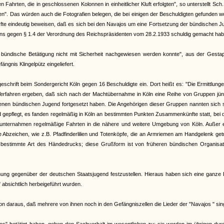
hrten, die in geschlossenen Kolonnen in einheitlicher Kluft erfolgten", so unterstellt Sch
en". Das würden auch die Fotografien belegen, die bei einigen der Beschuldigten gefunden 
ürfte eindeutig beweisen, daß es sich bei den Navajos um eine Fortsetzung der bündischen 
hens gegen § 1.4 der Verordnung des Reichspräsidenten vom 28.2.1933 schuldig gemacht hab
ündische Betätigung nicht mit Sicherheit nachgewiesen werden konnte", aus der Gestap
ngnis Klingelpütz eingeliefert.
chrift beim Sondergericht Köln gegen 16 Beschuldigte ein. Dort heißt es: "Die Ermittlung
n Verfahren ergeben, daß sich nach der Machtübernahme in Köln eine Reihe von Gruppen jü
otenen bündischen Jugend fortgesetzt haben. Die Angehörigen dieser Gruppen nannten sich 
 gepflegt, es fanden regelmäßig in Köln an bestimmten Punkten Zusammenkünfte statt, bei
 unternahmen regelmäßige Fahrten in die nähere und weitere Umgebung von Köln. Außer 
liche Abzeichen, wie z.B. Pfadfinderlilien und Totenköpfe, die an Armriemen am Handgelenk ge
e bestimmte Art des Händedrucks; diese Grußform ist von früheren bündischen Organisat
hnung gegenüber der deutschen Staatsjugend festzustellen. Hieraus haben sich eine ganze
bsichtlich herbeigeführt wurden.
hon daraus, daß mehrere von ihnen noch in den Gefängniszellen die Lieder der "Navajos " sin