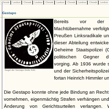
Chronik
Lexikon
Chronik
Lexikon
Chronik
Lexikon
Chronik
Lexikon
Chronik
Lexikon
Gestapo
Bereits vor der nat
Machtübernahme verfolgte 
Preußen Linksradikale u
dieser Abteilung entwicke
Geheime Staatspolizei (
politischen Gegner de
vorging. Ab 1936 wurde si
und der Sicherheitspolize
Siegel der Gestapo-Stelle Köln
fortan Heinrich Himmler u
Die Gestapo konnte ohne jede Bindung an Rech
vornehmen, eigenmächtig Strafen verhängen und
Änderung von Gerichtsurteilen verlangen. Wi