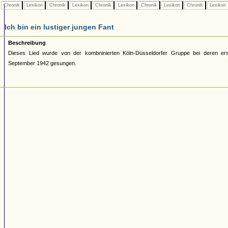
Chronik
Lexikon
Chronik
Lexikon
Chronik
Lexikon
Chronik
Lexikon
Chronik
Lexikon
Ich bin ein lustiger jungen Fant
Beschreibung
Dieses Lied wurde von der kombninierten Köln-Düsseldorfer Gruppe bei deren er
September 1942 gesungen.