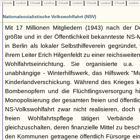
Chronik
Lexikon
Chronik
Lexikon
Chronik
Lexikon
Chronik
Lexikon
Chronik
Lexikon
Nationalsozialistische Volkswohlfahrt (NSV)
Mit 17 Millionen Mitgliedern (1943) nach der De
größte und in der Öffentlichkeit bekannteste NS
in Berlin als lokaler Selbsthilfeverein gegründet
ihrem Leiter Erich Hilgenfeldt zu einer reichsweit
Wohlfahrtseinrichtung. Sie organisierte u.a
unabhängige - Winterhilfswerk, das Hilfswerk "M
Kinderlandverschickung. Während des Krieges 
Bombenopfern und die Flüchtlingsversorgung hi
Monopolisierung der gesamten freien und öffentli
NS-Volkswohlfahrt zwar nicht realisieren, doch 
freien Wohlfahrtspflege tätigen Verbände
gleichzuschalten, deren finanzielle Mittel zu bes
den Kommunen getragene öffentlich Fürsorge ei