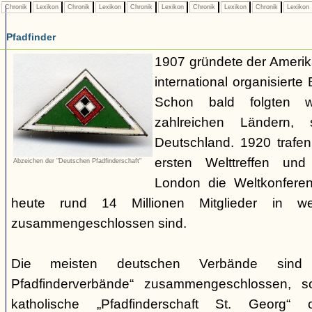
Chronik
Lexikon
Chronik
Lexikon
Chronik
Lexikon
Chronik
Lexikon
Chronik
Lexikon
Pfadfinder
1907 gründete der Amerik
international organisiert
Schon bald folgten w
zahlreichen Ländern
Deutschland. 1920 trafen
ersten Welttreffen un
Abzeichen der "Deutschen Pfadfinderschaft"
London die Weltkonferen
heute rund 14 Millionen Mitglieder in w
zusammengeschlossen sind.
Die meisten deutschen Verbände sind
Pfadfinderverbände“ zusammengeschlossen, 
katholische „Pfadfinderschaft St. Georg