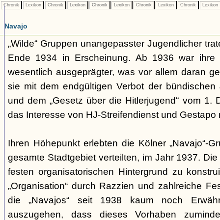
Chronik
Lexikon
Chronik
Lexikon
Chronik
Lexikon
Chronik
Lexikon
Chronik
Lexikon
Navajo
„Wilde“ Gruppen unangepasster Jugendlicher trate
Ende 1934 in Erscheinung. Ab 1936 war ihre 
wesentlich ausgeprägter, was vor allem daran ge
sie mit dem endgültigen Verbot der bündischen
und dem „Gesetz über die Hitlerjugend“ vom 1. 
das Interesse von HJ-Streifendienst und Gestapo 
Ihren Höhepunkt erlebten die Kölner „Navajo“-Gr
gesamte Stadtgebiet verteilten, im Jahr 1937. Di
festen organisatorischen Hintergrund zu konstru
„Organisation“ durch Razzien und zahlreiche F
die „Navajos“ seit 1938 kaum noch Erwähn
auszugehen, dass dieses Vorhaben zumindes