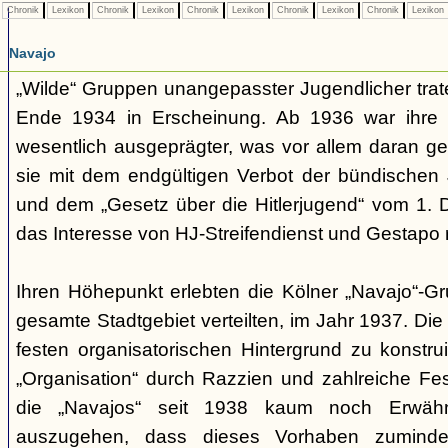
Chronik
Lexikon
Chronik
Lexikon
Chronik
Lexikon
Chronik
Lexikon
Chronik
Lexikon
Navajo
„Wilde“ Gruppen unangepasster Jugendlicher trate
Ende 1934 in Erscheinung. Ab 1936 war ihre 
wesentlich ausgeprägter, was vor allem daran ge
sie mit dem endgültigen Verbot der bündischen
und dem „Gesetz über die Hitlerjugend“ vom 1. 
das Interesse von HJ-Streifendienst und Gestapo 
Ihren Höhepunkt erlebten die Kölner „Navajo“-Gr
gesamte Stadtgebiet verteilten, im Jahr 1937. Di
festen organisatorischen Hintergrund zu konstru
„Organisation“ durch Razzien und zahlreiche F
die „Navajos“ seit 1938 kaum noch Erwähn
auszugehen, dass dieses Vorhaben zumindes