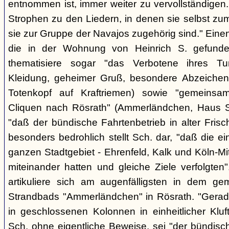
entnommen ist, immer weiter zu vervollständigen
Strophen zu den Liedern, in denen sie selbst zu
sie zur Gruppe der Navajos zugehörig sind." Einen
die in der Wohnung von Heinrich S. gefunden
thematisiere sogar "das Verbotene ihres Tuns
Kleidung, geheimer Gruß, besondere Abzeichen (z
Totenkopf auf Kraftriemen) sowie "gemeinsa
Cliquen nach Rösrath" (Ammerländchen, Haus St
"daß der bündische Fahrtenbetrieb in alter Frisch
besonders bedrohlich stellt Sch. dar, "daß die 
ganzen Stadtgebiet - Ehrenfeld, Kalk und Köln-M
miteinander hatten und gleiche Ziele verfolgt
artikuliere sich am augenfälligsten in dem ge
Strandbads "Ammerländchen" in Rösrath. "Gerade
in geschlossenen Kolonnen in einheitlicher Kluft 
Sch. ohne eigentliche Beweise, sei "der bündisc