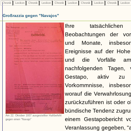
Chronik
Lexikon
Chronik
Lexikon
Chronik
Lexikon
Chronik
Lexikon
Chronik
Lexikon
Großrazzia gegen "Navajos"
Ihre tatsächliche
Beobachtungen der vo
und Monate, insbeso
Ereignisse auf der Hoh
und die Vorfälle a
nachfolgenden Tagen, 
Gestapo, aktiv zu 
Vorkommnisse, insbeson
worauf die Verwahrlosun
zurückzuführen ist oder 
bündische Tendenz zugrund
Am 22. Oktober 1937 ausgestellter Haftbefehl
einem Gestapobericht v
gegen einen "Navajo"
Veranlassung gegeben, "a