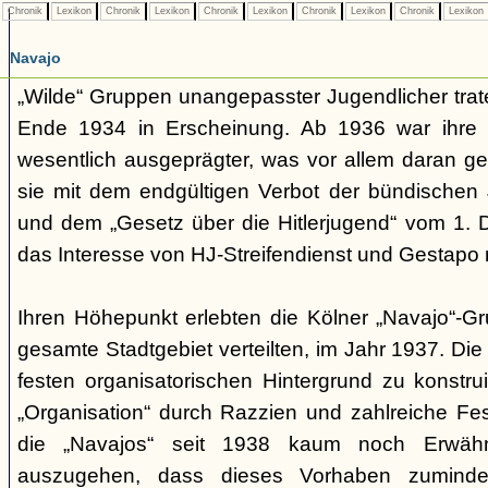
Chronik
Lexikon
Chronik
Lexikon
Chronik
Lexikon
Chronik
Lexikon
Chronik
Lexikon
Navajo
„Wilde“ Gruppen unangepasster Jugendlicher trate
Ende 1934 in Erscheinung. Ab 1936 war ihre 
wesentlich ausgeprägter, was vor allem daran ge
sie mit dem endgültigen Verbot der bündischen
und dem „Gesetz über die Hitlerjugend“ vom 1. 
das Interesse von HJ-Streifendienst und Gestapo 
Ihren Höhepunkt erlebten die Kölner „Navajo“-Gr
gesamte Stadtgebiet verteilten, im Jahr 1937. Di
festen organisatorischen Hintergrund zu konstru
„Organisation“ durch Razzien und zahlreiche F
die „Navajos“ seit 1938 kaum noch Erwähn
auszugehen, dass dieses Vorhaben zumindes