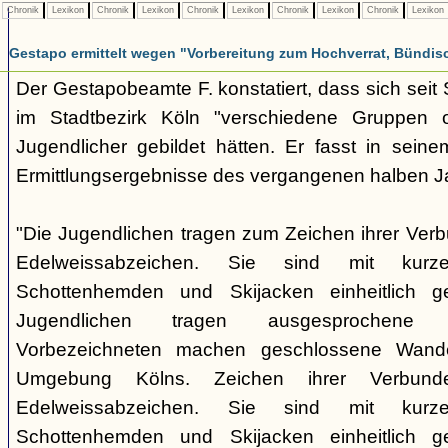
Chronik
Lexikon
Chronik
Lexikon
Chronik
Lexikon
Chronik
Lexikon
Chronik
Lexikon
Gestapo ermittelt wegen "Vorbereitung zum Hochverrat, Bündis
Der Gestapobeamte F. konstatiert, dass sich sei
im Stadtbezirk Köln "verschiedene Gruppen opp
Jugendlicher gebildet hätten. Er fasst in seine
Ermittlungsergebnisse des vergangenen halben 
"Die Jugendlichen tragen zum Zeichen ihrer Verb
Edelweissabzeichen. Sie sind mit kurz
Schottenhemden und Skijacken einheitlich ge
Jugendlichen tragen ausgesprochene 
Vorbezeichneten machen geschlossene Wande
Umgebung Kölns. Zeichen ihrer Verbunde
Edelweissabzeichen. Sie sind mit kurz
Schottenhemden und Skijacken einheitlich ge