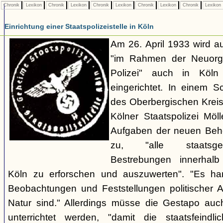
Chronik
Lexikon
Chronik
Lexikon
Chronik
Lexikon
Chronik
Lexikon
Chronik
Lexikon
Einrichtung einer Staatspolizeistelle in Köln
Am 26. April 1933 wird au
"im Rahmen der Neuorgan
Polizei" auch in Köln e
eingerichtet. In einem 
des Oberbergischen Kreise
Kölner Staatspolizei Möl
Aufgaben der neuen Behör
zu, "alle staatsgefä
Bestrebungen innerhalb
Köln zu erforschen und auszuwerten". "Es ha
Beobachtungen und Feststellungen politischer Art,
Natur sind." Allerdings müsse die Gestapo auc
unterrichtet werden, "damit die staatsfeind