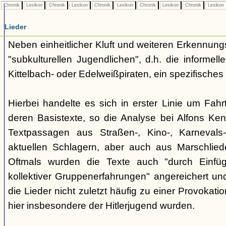
Chronik
Lexikon
Chronik
Lexikon
Chronik
Lexikon
Chronik
Lexikon
Chronik
Lexikon
Lieder
Neben einheitlicher Kluft und weiteren Erkennung
"subkulturellen Jugendlichen", d.h. die informe
Kittelbach- oder Edelweißpiraten, ein spezifisches 
Hierbei handelte es sich in erster Linie um Fahr
deren Basistexte, so die Analyse bei Alfons K
Textpassagen aus Straßen-, Kino-, Karnevals
aktuellen Schlagern, aber auch aus Marschlie
Oftmals wurden die Texte auch "durch Einfü
kollektiver Gruppenerfahrungen" angereichert und 
die Lieder nicht zuletzt häufig zu einer Provokat
hier insbesondere der Hitlerjugend wurden.