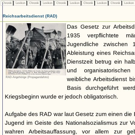
Chronik
Lexikon
Chronik
Lexikon
Chronik
Lexikon
Chronik
Lexikon
Chronik
Lexikon
Reichsarbeitsdienst (RAD)
Das Gesetz zur Arbeitsdi
1935 verpflichtete mä
Jugendliche zwischen
Ableistung eines Reichsa
Dienstzeit betrug ein hal
und organisatorische
RAD-Angehörige (Propagandafoto)
weibliche Arbeitsdienst bi
Basis durchgeführt we
Kriegsbeginn wurde er jedoch obligatorisch.
Aufgabe des RAD war laut Gesetz zum einen die 
Jugend im Geiste des Nationalsozialismus zur V
wahren Arbeitsauffassung, vor allem zur g