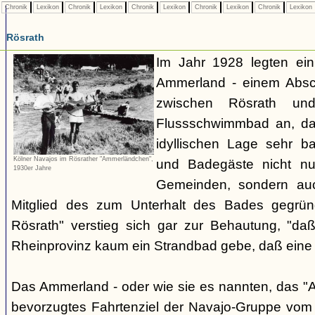
Chronik
Lexikon
Chronik
Lexikon
Chronik
Lexikon
Chronik
Lexikon
Chronik
Lexikon
Rösrath
Im Jahr 1928 legten ein
Ammerland - einem Absch
zwischen Rösrath und
Flussschwimmbad an, da
idyllischen Lage sehr b
Kölner Navajos im Rösrather "Ammerländchen",
und Badegäste nicht n
1930er Jahre
Gemeinden, sondern au
Mitglied des zum Unterhalt des Bades gegrün
Rösrath" verstieg sich gar zur Behautung, "da
Rheinprovinz kaum ein Strandbad gebe, daß eine
Das Ammerland - oder wie sie es nannten, das "
bevorzugtes Fahrtenziel der Navajo-Gruppe vom 