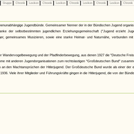
Gruppe
Chronik
Lexikon
Chronik
Lexikon
Chronik
Lexikon
Chronik
Lexikon
Chronik
kirchenunabhängige Jugendbünde. Gemeinsamer Nenner der in der Bündischen Jugend organis
nke der selbstbestimmten jugendlichen Erziehungsgemeinschaft ("Jugend erzieht Juge
r, gemeinsames Musizieren, sowie eine starke Heimat- und Naturnähe, verbunden mit 
er Wandervogelbewegung und der Pfadfinderbewegung, aus denen 1927 die "Deutsche Freis
hme mit anderen Jugendorganisationen zum rechtslastigen "Großdeutschen Bund" zusamme
och an den Machtansprüchen der Hitlerjugend. Der Großdeutsche Bund wurde als einer der 
6. Viele ihrer Mitglieder und Führungskräfte gingen in die Hitlerjugend, die von der Bünd