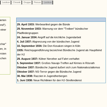
Lexikon
Chronik
Gruppe
Person
Lexikon
ierten
29. April 1933:
Werbeartikel gegen die Bünde
nd").
29. November 1933:
Warnung vor dem "Treiben" bündischer
einer
Pfadfindergruppen
24. Januar 1934:
Angriff auf die kirchliche Jugendarbeit
4. Juli 1937:
Abgrenzung von der bündischen Jugend
char"
10. September 1934:
Die Don-Kosaken singen in Köln
n, in
1935:
Reichsjugendführung bezeichnet Bündische Jugend als Hauptfeind
ersten
der HJ
ischen
29. August 1937:
Kölner Nerother auf Fahrt verhaftet
5. September 1937:
Großes Navajo-Treffen auf Kirmes in Rösrath
Oktober 1937:
Bündische Jugend äußert sich zum Nationalsozialismus
Oktober 1937:
NS-Terror gegen die Bündische Jugend
30. Mai 1938:
Razzien in Jugendherbergen
1. Juni 1938:
Neue Richtlinien für den HJ-Streifendienst