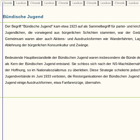
Chronik
Lexikon
Chronik
Lexikon
Chronik
Lexikon
Chronik
Lexikon
Chronik
Lexikon
Bündische Jugend
Der Begriff "Bündische Jugend" kam etwa 1923 auf als Sammelbegriff für partei- und 
Jugendlichen, die vorwiegend aus bürgerlichen Schichten stammten, war der Geda
Gemeinsam waren aber auch Aktions- und Ausdrucksformen wie Wanderfahrten, Lage
Ablehnung der bürgerlichen Konsumkultur und Zwänge.
Bedeutende Hauptbestandteile der Bündischen Jugend waren insbesondere die Bünde d
als Kern der Bündischen Jugend entstand. Sie schloss sich nach der NS-Machtüberna
der Hoffnung, so im Nationalsozialismus zu überleben. Diese Strategie scheiterte jed
Jugendverbände im Juni 1933 verboten, die Restorganisationen der Bündischen Jugend 193
Jugend einige Ausdruckformen, etwa Fanfarenzüge, übernahm.