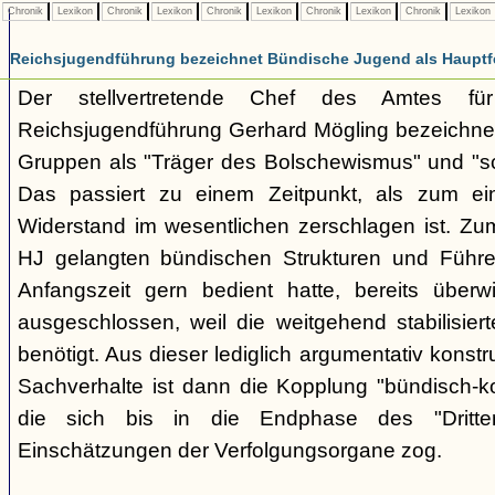
Chronik
Lexikon
Chronik
Lexikon
Chronik
Lexikon
Chronik
Lexikon
Chronik
Lexikon
Reichsjugendführung bezeichnet Bündische Jugend als Hauptf
Der stellvertretende Chef des Amtes fü
Reichsjugendführung Gerhard Mögling bezeichnet 
Gruppen als "Träger des Bolschewismus" und "sc
Das passiert zu einem Zeitpunkt, als zum ei
Widerstand im wesentlichen zerschlagen ist. Zum
HJ gelangten bündischen Strukturen und Führer
Anfangszeit gern bedient hatte, bereits überwi
ausgeschlossen, weil die weitgehend stabilisier
benötigt. Aus dieser lediglich argumentativ konst
Sachverhalte ist dann die Kopplung "bündisch-
die sich bis in die Endphase des "Dritte
Einschätzungen der Verfolgungsorgane zog.