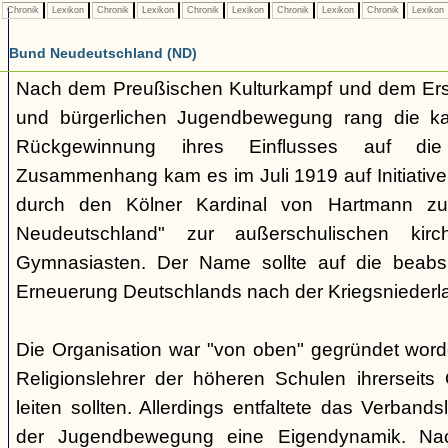
Chronik
Lexikon
Chronik
Lexikon
Chronik
Lexikon
Chronik
Lexikon
Chronik
Lexikon
Bund Neudeutschland (ND)
Nach dem Preußischen Kulturkampf und dem Erst
und bürgerlichen Jugendbewegung rang die ka
Rückgewinnung ihres Einflusses auf di
Zusammenhang kam es im Juli 1919 auf Initiative
durch den Kölner Kardinal von Hartmann z
Neudeutschland" zur außerschulischen kirc
Gymnasiasten. Der Name sollte auf die beabsic
Erneuerung Deutschlands nach der Kriegsniederl
Die Organisation war "von oben" gegründet word
Religionslehrer der höheren Schulen ihrerseit
leiten sollten. Allerdings entfaltete das Verband
der Jugendbewegung eine Eigendynamik. Nac