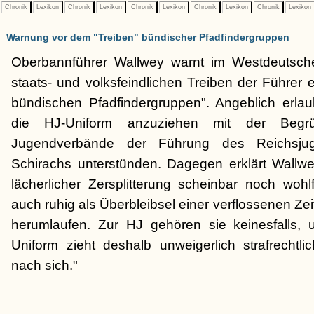
Chronik
Lexikon
Chronik
Lexikon
Chronik
Lexikon
Chronik
Lexikon
Chronik
Lexikon
Warnung vor dem "Treiben" bündischer Pfadfindergruppen
Oberbannführer Wallwey warnt im Westdeutsch
staats- und volksfeindlichen Treiben der Führer
bündischen Pfadfindergruppen". Angeblich erla
die HJ-Uniform anzuziehen mit der Begr
Jugendverbände der Führung des Reichsjug
Schirachs unterstünden. Dagegen erklärt Wallwey
lächerlicher Zersplitterung scheinbar noch wo
auch ruhig als Überbleibsel einer verflossenen Zei
herumlaufen. Zur HJ gehören sie keinesfalls,
Uniform zieht deshalb unweigerlich strafrechtl
nach sich."