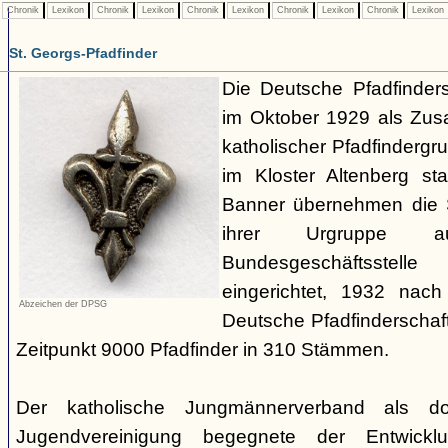
Chronik
Lexikon
Chronik
Lexikon
Chronik
Lexikon
Chronik
Lexikon
Chronik
Lexikon
St. Georgs-Pfadfinder
Die Deutsche Pfadfinder
im Oktober 1929 als Zus
katholischer Pfadfinderg
im Kloster Altenberg sta
Banner übernehmen die S
ihrer Urgruppe a
Bundesgeschäftsstell
eingerichtet, 1932 nach
Abzeichen der DPSG
Deutsche Pfadfinderschaf
Zeitpunkt 9000 Pfadfinder in 310 Stämmen.
Der katholische Jungmännerverband als dom
Jugendvereinigung begegnete der Entwicklu