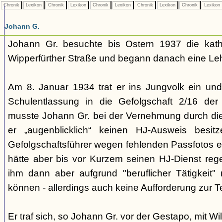
Chronik
Lexikon
Chronik
Lexikon
Chronik
Lexikon
Chronik
Lexikon
Chronik
Lexikon
Johann G.
Johann Gr. besuchte bis Ostern 1937 die katho
Wipperfürther Straße und begann danach eine Lehre
Am 8. Januar 1934 trat er ins Jungvolk ein un
Schulentlassung in die Gefolgschaft 2/16 der 
musste Johann Gr. bei der Vernehmung durch di
er „augenblicklich“ keinen HJ-Ausweis besi
Gefolgschaftsführer wegen fehlenden Passfotos e
hätte aber bis vor Kurzem seinen HJ-Dienst reg
ihm dann aber aufgrund "beruflicher Tätigkeit
können - allerdings auch keine Aufforderung zur T
Er traf sich, so Johann Gr. vor der Gestapo, mit Wi